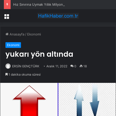
Hız Sınırına Uymak Yıllık Milyonlarca Avro Tasarruf Sağlıyor
Menü
Anasayfa
/
Ekonomi
Ekonomi
yukarı yön altında
ERSİN GENÇTÜRK
Aralık 11, 2022
0
18
1 dakika okuma süresi