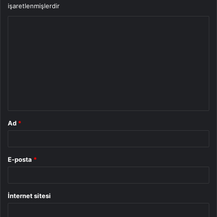
işaretlenmişlerdir
Y
o
r
u
m
*
Ad
*
E-posta
*
İnternet sitesi