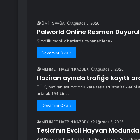
ÜMİT SAVĞA
Ağustos 5, 2026
Palworld Online Resmen Duyurul
Şimdilik mobil cihazlarda oynanabilecek
Devamını Oku »
MEHMET HAZBİN KAZBEK
Ağustos 5, 2026
Haziran ayında trafiğe kayıtlı ar
TÜİK, haziran ayı motorlu kara taşıtları istatistiklerini
artarak 194 bin…
Devamını Oku »
MEHMET HAZBİN KAZBEK
Ağustos 5, 2026
Tesla’nın Evcil Hayvan Modunda S
ABD'de sıcak havalarda bir kadın, Tesla'nın 'evcil ha