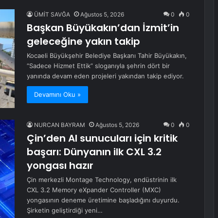
ÜMİT SAVĞA
Ağustos 5, 2026
0
0
Başkan Büyükakın’dan İzmit’in
geleceğine yakın takip
Kocaeli Büyükşehir Belediye Başkanı Tahir Büyükakın,
“Sadece Hizmet Ettik” sloganıyla şehrin dört bir
yanında devam eden projeleri yakından takip ediyor.
Devamını Oku »
NURCAN BAYRAM
Ağustos 5, 2026
0
0
Çin’den AI sunucuları için kritik
başarı: Dünyanın ilk CXL 3.2
yongası hazır
Çin merkezli Montage Technology, endüstrinin ilk
CXL 3.2 Memory eXpander Controller (MXC)
yongasının deneme üretimine başladığını duyurdu.
Şirketin geliştirdiği yeni…