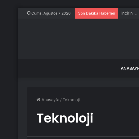
İncirin t
Cuma, Ağustos 7 2026
Son Dakika Haberleri
ANASAY
Anasayfa
/
Teknoloji
Teknoloji