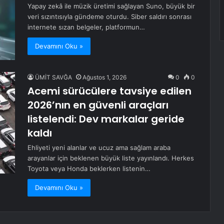
Yapay zekâ ile müzik üretimi sağlayan Suno, büyük bir
veri sızıntısıyla gündeme oturdu. Siber saldırı sonrası
internete sızan belgeler, platformun…
Devamını Oku »
ÜMİT SAVĞA
Ağustos 1, 2026
0
0
Acemi sürücülere tavsiye edilen
2026’nın en güvenli araçları
listelendi: Dev markalar geride
kaldı
Ehliyeti yeni alanlar ve ucuz ama sağlam araba
arayanlar için beklenen büyük liste yayınlandı. Herkes
Toyota veya Honda beklerken listenin…
Devamını Oku »