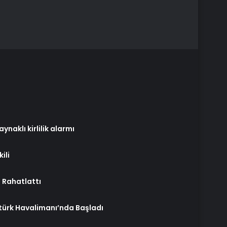
ynaklı kirlilik alarmı
ili
ı Rahatlattı
türk Havalimanı’nda Başladı