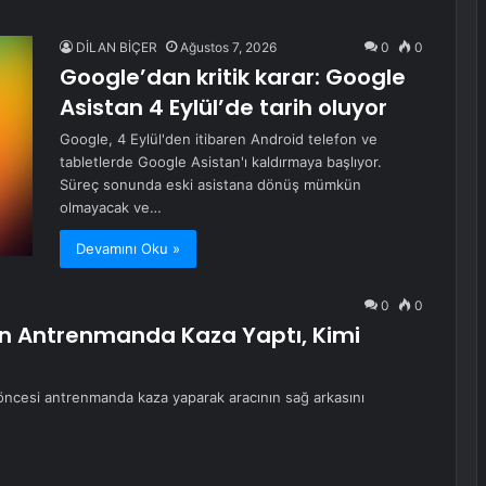
DİLAN BİÇER
Ağustos 7, 2026
0
0
Google’dan kritik karar: Google
Asistan 4 Eylül’de tarih oluyor
Google, 4 Eylül'den itibaren Android telefon ve
tabletlerde Google Asistan'ı kaldırmaya başlıyor.
Süreç sonunda eski asistana dönüş mümkün
olmayacak ve…
Devamını Oku »
0
0
on Antrenmanda Kaza Yaptı, Kimi
ı öncesi antrenmanda kaza yaparak aracının sağ arkasını