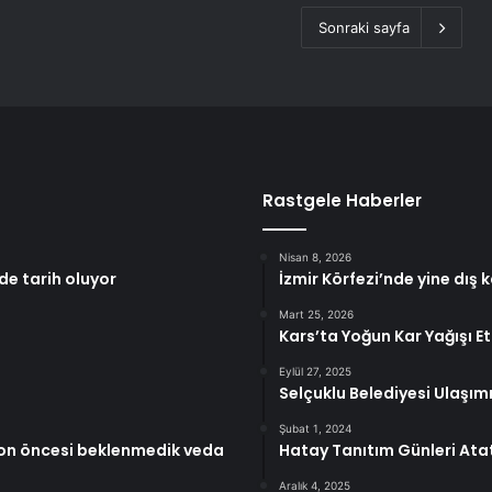
Sonraki sayfa
Rastgele Haberler
Nisan 8, 2026
de tarih oluyor
İzmir Körfezi’nde yine dış ka
Mart 25, 2026
Kars’ta Yoğun Kar Yağışı Etk
Eylül 27, 2025
Selçuklu Belediyesi Ulaşım
Şubat 1, 2024
ezon öncesi beklenmedik veda
Hatay Tanıtım Günleri Ata
Aralık 4, 2025