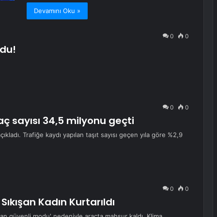
Devamını Oku »
0
0
du!
0
0
aç sayısı 34,5 milyonu geçti
 açıkladı. Trafiğe kaydı yapılan taşıt sayısı geçen yıla göre %2,9
0
0
ıkışan Kadın Kurtarıldı
yvan güvenli modu' nedeniyle araçta mahsur kaldı. Klima