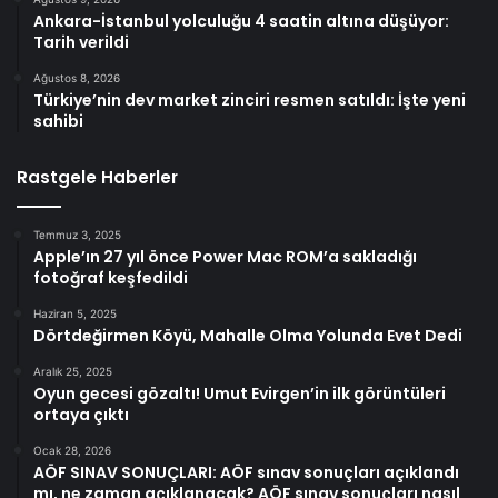
Ankara-İstanbul yolculuğu 4 saatin altına düşüyor:
Tarih verildi
Ağustos 8, 2026
Türkiye’nin dev market zinciri resmen satıldı: İşte yeni
sahibi
Rastgele Haberler
Temmuz 3, 2025
Apple’ın 27 yıl önce Power Mac ROM’a sakladığı
fotoğraf keşfedildi
Haziran 5, 2025
Dörtdeğirmen Köyü, Mahalle Olma Yolunda Evet Dedi
Aralık 25, 2025
Oyun gecesi gözaltı! Umut Evirgen’in ilk görüntüleri
ortaya çıktı
Ocak 28, 2026
AÖF SINAV SONUÇLARI: AÖF sınav sonuçları açıklandı
mı, ne zaman açıklanacak? AÖF sınav sonuçları nasıl