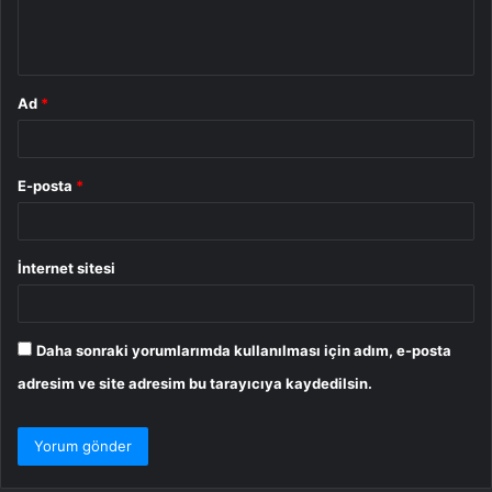
m
*
Ad
*
E-posta
*
İnternet sitesi
Daha sonraki yorumlarımda kullanılması için adım, e-posta
adresim ve site adresim bu tarayıcıya kaydedilsin.