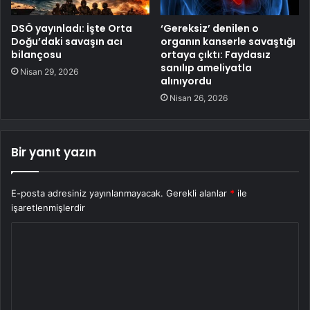
DSÖ yayınladı: İşte Orta
‘Gereksiz’ denilen o
Doğu’daki savaşın acı
organın kanserle savaştığı
bilançosu
ortaya çıktı: Faydasız
sanılıp ameliyatla
Nisan 29, 2026
alınıyordu
Nisan 26, 2026
Bir yanıt yazın
E-posta adresiniz yayınlanmayacak.
Gerekli alanlar
*
ile
işaretlenmişlerdir
Y
o
r
u