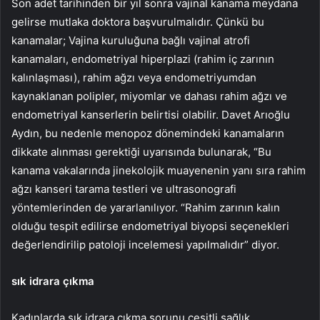
Son adet tarihinden bir yıl sonra vajinal kanama meydana
gelirse mutlaka doktora başvurulmalıdır. Çünkü bu
kanamalar; Vajina kuruluğuna bağlı vajinal atrofi
kanamaları, endometriyal hiperplazi (rahim iç zarının
kalınlaşması), rahim ağzı veya endometriyumdan
kaynaklanan polipler, miyomlar ve dahası rahim ağzı ve
endometriyal kanserlerin belirtisi olabilir. Davet Arıoğlu
Aydın, bu nedenle menopoz dönemindeki kanamaların
dikkate alınması gerektiği uyarısında bulunarak, “Bu
kanama vakalarında jinekolojik muayenenin yanı sıra rahim
ağzı kanseri tarama testleri ve ultrasonografi
yöntemlerinden de yararlanılıyor. “Rahim zarının kalın
olduğu tespit edilirse endometriyal biyopsi seçenekleri
değerlendirilip patoloji incelemesi yapılmalıdır” diyor.
sık idrara çıkma
Kadınlarda sık idrara çıkma sorunu çeşitli sağlık