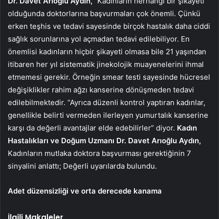
Dr. Davet Arıoğlu Aydın,
“Kadınların herhangi bir şikayeti
olduğunda doktorlarına başvurmaları çok önemli. Çünkü
erken teşhis ve tedavi sayesinde birçok hastalık daha ciddi
sağlık sorunlarına yol açmadan tedavi edilebiliyor. En
önemlisi kadınların hiçbir şikayeti olmasa bile 21 yaşından
itibaren her yıl sistematik jinekolojik muayenelerini ihmal
etmemesi gerekir. Örneğin smear testi sayesinde hücresel
değişiklikler rahim ağzı kanserine dönüşmeden tedavi
edilebilmektedir. “Ayrıca düzenli kontrol yaptıran kadınlar,
genellikle belirti vermeden ilerleyen yumurtalık kanserine
karşı da değerli avantajlar elde edebilirler” diyor.
Kadın
Hastalıkları ve Doğum Uzmanı Dr. Davet Arıoğlu Aydın,
Kadınların mutlaka doktora başvurması gerektiğinin 7
sinyalini anlattı; Değerli uyarılarda bulundu.
Adet düzensizliği ve orta derecede kanama
İlgili Makaleler