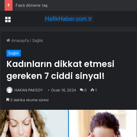
İzmir GEDİZ elektrik kesintisi! 28-29 Temmuz İzmir’de elektrik kesintisi ne zaman bitecek, elektrikler ne zaman gelecek?
Menü
Anasayfa
/
Sağlık
Sağlık
Kadınların dikkat etmesi
gereken 7 ciddi sinyal!
HAKAN PAKSOY
Ocak 16, 2024
0
1
3 dakika okuma süresi