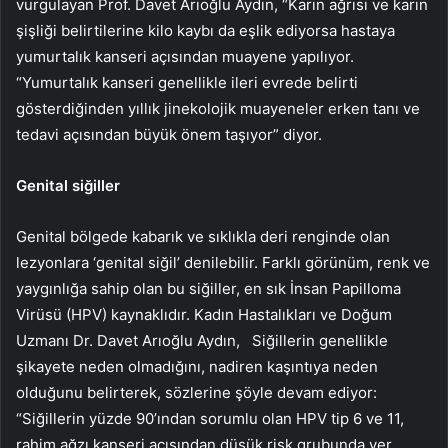
vurgulayan Prof. Davet Arıoğlu Aydın, “Karın ağrısı ve karın
şişliği belirtilerine kilo kaybı da eşlik ediyorsa hastaya
yumurtalık kanseri açısından muayene yapılıyor.
“Yumurtalık kanseri genellikle ileri evrede belirti
gösterdiğinden yıllık jinekolojik muayeneler erken tanı ve
tedavi açısından büyük önem taşıyor” diyor.
Genital siğiller
Genital bölgede kabarık ve sıklıkla deri renginde olan
lezyonlara ‘genital siğil’ denilebilir. Farklı görünüm, renk ve
yaygınlığa sahip olan bu siğiller, en sık İnsan Papilloma
Virüsü (HPV) kaynaklıdır. Kadın Hastalıkları ve Doğum
Uzmanı Dr. Davet Arıoğlu Aydın,
Siğillerin genellikle
şikayete neden olmadığını, nadiren kaşıntıya neden
olduğunu belirterek, sözlerine şöyle devam ediyor:
“Siğillerin yüzde 90’ından sorumlu olan HPV tip 6 ve 11,
rahim ağzı kanseri açısından düşük risk grubunda yer