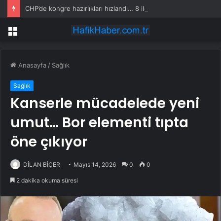
CHP’de kongre hazırlıkları hızlandı… 8 ile daha yeni il başkanı atandı
Menü
Anasayfa
/
Sağlık
Sağlık
Kanserle mücadelede yeni
umut… Bor elementi tıpta
öne çıkıyor
DİLAN BİÇER
Mayıs 14, 2026
0
0
2 dakika okuma süresi