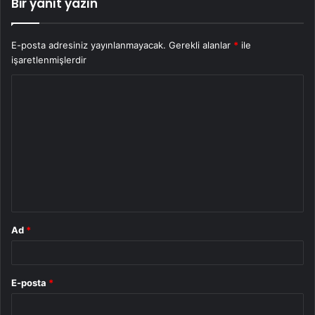
Bir yanıt yazın
E-posta adresiniz yayınlanmayacak.
Gerekli alanlar
*
ile
işaretlenmişlerdir
Y
o
r
u
m
*
Ad
*
E-posta
*