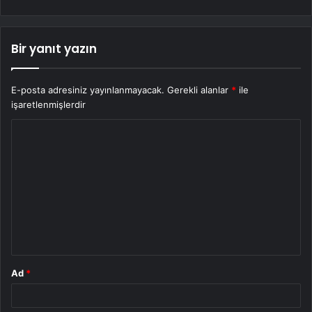
Bir yanıt yazın
E-posta adresiniz yayınlanmayacak.
Gerekli alanlar
*
ile
işaretlenmişlerdir
Y
o
r
u
m
*
Ad
*