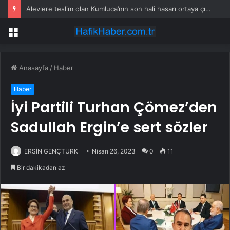
Alevlere teslim olan Kumluca’nın son hali hasarı ortaya çıkardı
Menü
Anasayfa
/
Haber
Haber
İyi Partili Turhan Çömez’den
Sadullah Ergin’e sert sözler
ERSİN GENÇTÜRK
Nisan 26, 2023
0
11
Bir dakikadan az