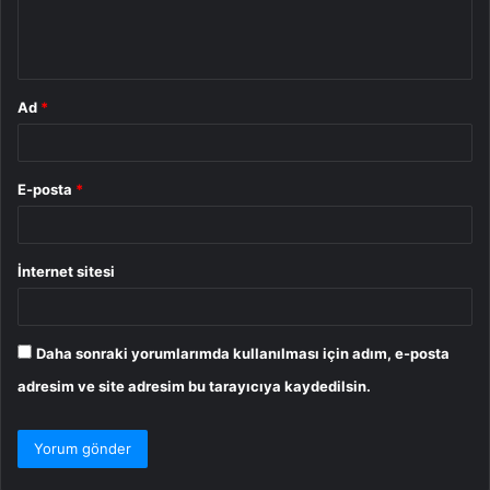
m
*
Ad
*
E-posta
*
İnternet sitesi
Daha sonraki yorumlarımda kullanılması için adım, e-posta
adresim ve site adresim bu tarayıcıya kaydedilsin.