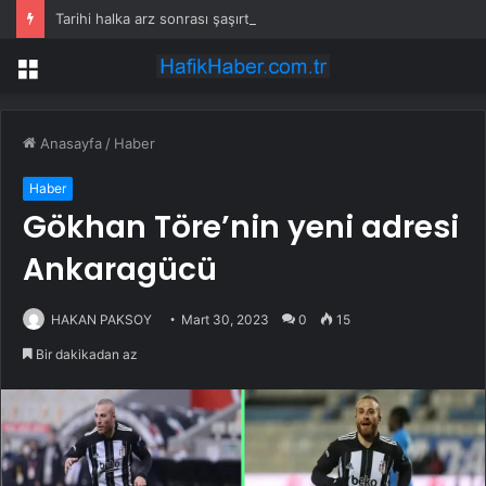
Tarihi halka arz sonrası şaşırtan artış: İlk günde yüzde 535 fırladı
Menü
Anasayfa
/
Haber
Haber
Gökhan Töre’nin yeni adresi
Ankaragücü
HAKAN PAKSOY
Mart 30, 2023
0
15
Bir dakikadan az