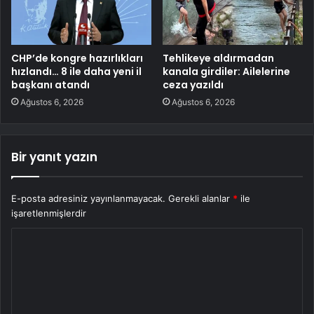
CHP’de kongre hazırlıkları
Tehlikeye aldırmadan
hızlandı… 8 ile daha yeni il
kanala girdiler: Ailelerine
başkanı atandı
ceza yazıldı
Ağustos 6, 2026
Ağustos 6, 2026
Bir yanıt yazın
E-posta adresiniz yayınlanmayacak.
Gerekli alanlar
*
ile
işaretlenmişlerdir
Y
o
r
u