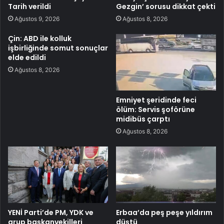
Tarih verildi
Gezgin’ sorusu dikkat çekti
Ağustos 9, 2026
Ağustos 8, 2026
Çin: ABD ile kolluk
işbirliğinde somut sonuçlar
elde edildi
Ağustos 8, 2026
Emniyet şeridinde feci
ölüm: Servis şoförüne
midibüs çarptı
Ağustos 8, 2026
YENİ Parti’de PM, YDK ve
Erbaa’da peş peşe yıldırım
grup başkanvekilleri
düştü