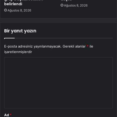
belirlendi
Ağustos 8, 2026
Ağustos 8, 2026
Bir yanıt yazın
E-posta adresiniz yayınlanmayacak.
Gerekli alanlar
*
ile
işaretlenmişlerdir
Y
o
r
u
m
*
Ad
*