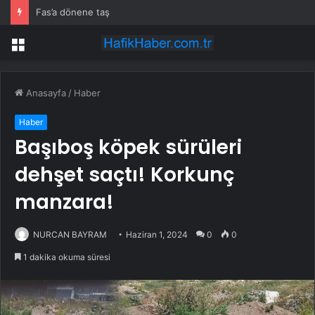
Fas’a dönene taş
Menü
Anasayfa
/
Haber
Haber
Başıboş köpek sürüleri
dehşet saçtı! Korkunç
manzara!
NURCAN BAYRAM
Haziran 1, 2024
0
0
1 dakika okuma süresi