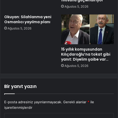
filosunu güçlendiriyor
Ağustos 5, 2026
Okuyan: Silahlanma yeni
Osmanlıcı yayılma planı
Ağustos 5, 2026
15 yıllık komşusundan
Kılıçdaroğlu’na tokat gibi
yanıt: Diyelim şaibe var…
Ağustos 5, 2026
Bir yanıt yazın
E-posta adresiniz yayınlanmayacak.
Gerekli alanlar
*
ile
işaretlenmişlerdir
Y