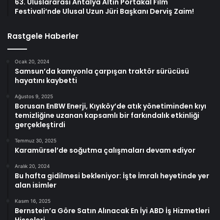
63. Uluslararası Antalya Altın Portakal Film
Festivali’nde Ulusal Uzun Jüri Başkanı Derviş Zaim!
Rastgele Haberler
Ocak 20, 2024
Samsun’da kamyonla çarpışan traktör sürücüsü
hayatını kaybetti
Ağustos 9, 2025
Borusan EnBW Enerji, Kıyıköy’de atık yönetiminden kıyı
temizliğine uzanan kapsamlı bir farkındalık etkinliği
gerçekleştirdi
Temmuz 30, 2025
Karamürsel’de soğutma çalışmaları devam ediyor
Aralık 20, 2024
Bu hafta gidilmesi bekleniyor: İşte İmralı heyetinde yer
alan isimler
Kasım 16, 2025
Bernstein’a Göre Satın Alınacak En İyi ABD İş Hizmetleri