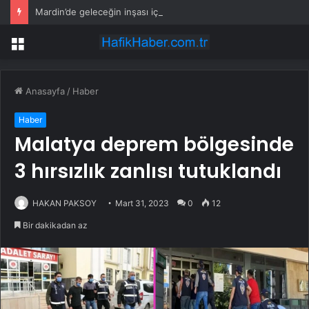
Mardin’de geleceğin inşası için dev adım: “Büyük Aile Platformu” kuruldu
Menü
Anasayfa
/
Haber
Haber
Malatya deprem bölgesinde
3 hırsızlık zanlısı tutuklandı
HAKAN PAKSOY
Mart 31, 2023
0
12
Bir dakikadan az