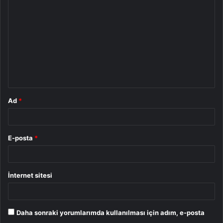
o
r
u
m
*
Ad
*
E-posta
*
İnternet sitesi
Daha sonraki yorumlarımda kullanılması için adım, e-posta