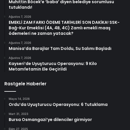
Muhittin Böcek’e ‘baba’ diyen belediye sorumlusu
tutuklandı!
Ağustos 7, 2026
EMEKLİ ZAM FARKI ÖDEME TARİHLERİ SON DAKİKA! SSK-
Bağ-Kur Emeklisi (4A, 4B, 4C) Zamlı emekli maaş
ödemeleri ne zaman yatacak?
Ağustos 7, 2026
Manisa’da Barajlar Tam Doldu, Su Salımı Başladı
Ağustos 7, 2026
Kayseri’de Uyuşturucu Operasyonu: 9 Kilo
Metamfetamin Ele Geçirildi
Rastgele Haberler
Mayıs 14, 2026
Ordu’da Uyuşturucu Operasyonu: 6 Tutuklama
Mart 31, 2023
Bursa Osmangazi’ye dilenciler girmiyor
Ekim 27, 2025