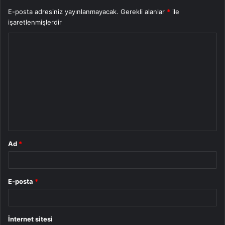
E-posta adresiniz yayınlanmayacak.
Gerekli alanlar
*
ile
işaretlenmişlerdir
Y
o
r
u
m
*
Ad
*
E-posta
*
İnternet sitesi