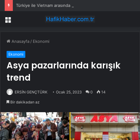
Türkiye ile Vietnam arasında ‘hava’da yeni dönem… Sefer kapasitesi artırıldı
Menü
Anasayfa
/
Ekonomi
Ekonomi
Asya pazarlarında karışık
trend
ERSİN GENÇTÜRK
Ocak 25, 2023
0
14
Bir dakikadan az