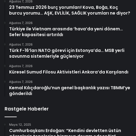
Ağustos 7, 2026
23 Temmuz 2026 burç yorumları! Kova, Boğa, Koç
burcu yorumu… AŞK, EVLİLİK, SAĞLIK yorumları ne diyor?
Ağustos 7, 2026
Türkiye ile Vietnam arasında ‘hava’da yeni dönem…
Sefer kapasitesi artırıldı
Ağustos 7, 2026
Türk F-16’ları NATO görevi için Estonya’da… MSB yerli
savunma sistemleriyle güçleniyor
Ağustos 7, 2026
Küresel Sumud Filosu Aktivistleri Ankara’da Karşılandı
Ağustos 7, 2026
Kemal Kılıçdaroğlu’nun genel başkanlık yazısı TBMM’ye
gönderildi
Rastgele Haberler
Mayıs 12, 2025
Cumhurbaşkanı Erdoğan: “Kendini devletten üstün