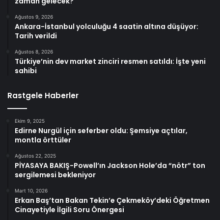
zaman gelecek?
Ağustos 9, 2026
Ankara-İstanbul yolculuğu 4 saatin altına düşüyor:
Tarih verildi
Ağustos 8, 2026
Türkiye’nin dev market zinciri resmen satıldı: İşte yeni
sahibi
Rastgele Haberler
Ekim 9, 2025
Edirne Nurgül için seferber oldu: Şemsiye açtılar,
montla örttüler
Ağustos 22, 2025
PİYASAYA BAKIŞ-Powell’ın Jackson Hole’da “nötr” ton
sergilemesi bekleniyor
Mart 10, 2026
Erkan Baş’tan Bakan Tekin’e Çekmeköy’deki Öğretmen
Cinayetiyle İlgili Soru Önergesi