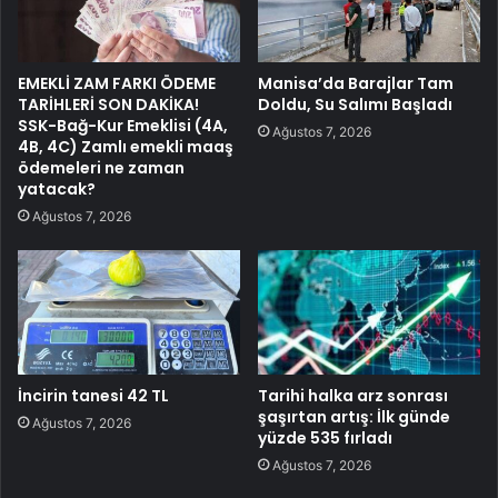
EMEKLİ ZAM FARKI ÖDEME
Manisa’da Barajlar Tam
TARİHLERİ SON DAKİKA!
Doldu, Su Salımı Başladı
SSK-Bağ-Kur Emeklisi (4A,
Ağustos 7, 2026
4B, 4C) Zamlı emekli maaş
ödemeleri ne zaman
yatacak?
Ağustos 7, 2026
İncirin tanesi 42 TL
Tarihi halka arz sonrası
şaşırtan artış: İlk günde
Ağustos 7, 2026
yüzde 535 fırladı
Ağustos 7, 2026