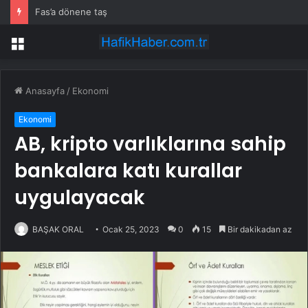
Fas’a dönene taş
Menü
Anasayfa
/
Ekonomi
Ekonomi
AB, kripto varlıklarına sahip
bankalara katı kurallar
uygulayacak
BAŞAK ORAL
Ocak 25, 2023
0
15
Bir dakikadan az