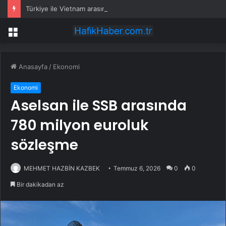
Türkiye ile Vietnam arasında ‘hava’da yeni dönem… Sefer kapasitesi artırıldı
Menü
Anasayfa
/
Ekonomi
Ekonomi
Aselsan ile SSB arasında
780 milyon euroluk
sözleşme
MEHMET HAZBİN KAZBEK
Temmuz 6, 2026
0
0
Bir dakikadan az