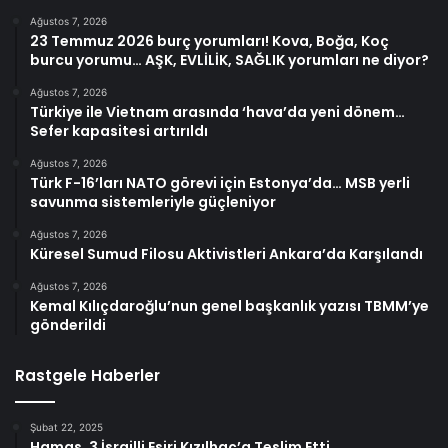
Ağustos 7, 2026
23 Temmuz 2026 burç yorumları! Kova, Boğa, Koç
burcu yorumu… AŞK, EVLİLİK, SAĞLIK yorumları ne diyor?
Ağustos 7, 2026
Türkiye ile Vietnam arasında ‘hava’da yeni dönem…
Sefer kapasitesi artırıldı
Ağustos 7, 2026
Türk F-16’ları NATO görevi için Estonya’da… MSB yerli
savunma sistemleriyle güçleniyor
Ağustos 7, 2026
Küresel Sumud Filosu Aktivistleri Ankara’da Karşılandı
Ağustos 7, 2026
Kemal Kılıçdaroğlu’nun genel başkanlık yazısı TBMM’ye
gönderildi
Rastgele Haberler
Şubat 22, 2025
Hamas, 3 İsrailli Esiri Kızılhaç’a Teslim Etti