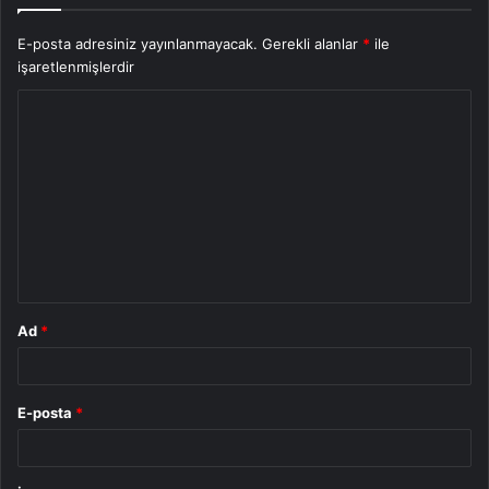
E-posta adresiniz yayınlanmayacak.
Gerekli alanlar
*
ile
işaretlenmişlerdir
Y
o
r
u
m
*
Ad
*
E-posta
*