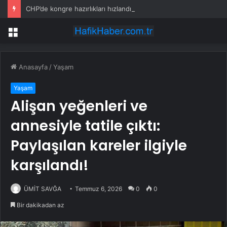
CHP’de kongre hazırlıkları hızlandı… 8 ile daha yeni il başkanı atandı
Menü
Anasayfa
/
Yaşam
Yaşam
Alişan yeğenleri ve
annesiyle tatile çıktı:
Paylaşılan kareler ilgiyle
karşılandı!
ÜMİT SAVĞA
Temmuz 6, 2026
0
0
Bir dakikadan az