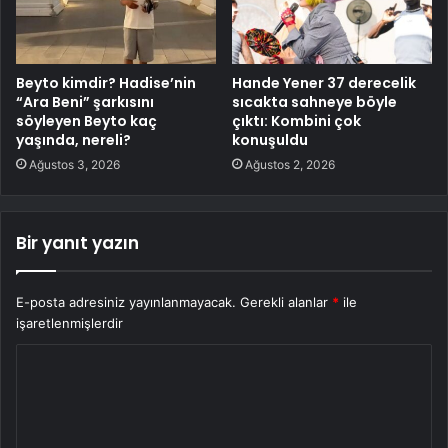
Beyto kimdir? Hadise’nin
Hande Yener 37 derecelik
“Ara Beni” şarkısını
sıcakta sahneye böyle
söyleyen Beyto kaç
çıktı: Kombini çok
yaşında, nereli?
konuşuldu
Ağustos 3, 2026
Ağustos 2, 2026
Bir yanıt yazın
E-posta adresiniz yayınlanmayacak.
Gerekli alanlar
*
ile
işaretlenmişlerdir
Y
o
r