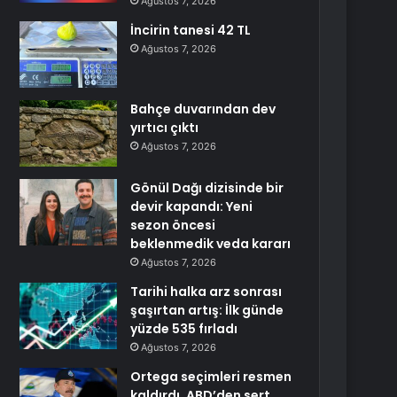
Ağustos 7, 2026
İncirin tanesi 42 TL
Ağustos 7, 2026
Bahçe duvarından dev
yırtıcı çıktı
Ağustos 7, 2026
Gönül Dağı dizisinde bir
devir kapandı: Yeni
sezon öncesi
beklenmedik veda kararı
Ağustos 7, 2026
Tarihi halka arz sonrası
şaşırtan artış: İlk günde
yüzde 535 fırladı
Ağustos 7, 2026
Ortega seçimleri resmen
kaldırdı, ABD’den sert