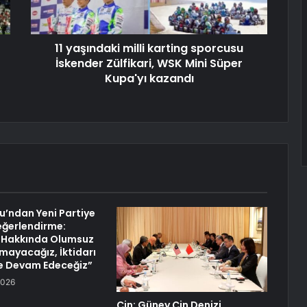
11 yaşındaki milli karting sporcusu
İskender Zülfikari, WSK Mini Süper
Kupa'yı kazandı
lu’ndan Yeni Partiye
 Değerlendirme:
r Hakkında Olumsuz
ayacağız, İktidarı
e Devam Edeceğiz”
2026
Çin: Güney Çin Denizi