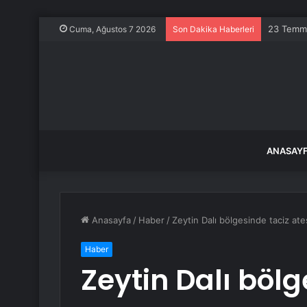
Türkiye i
Cuma, Ağustos 7 2026
Son Dakika Haberleri
ANASAY
Anasayfa
/
Haber
/
Zeytin Dalı bölgesinde taciz ate
Haber
Zeytin Dalı bölg