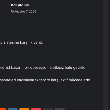
Karşılandı
Ağustos 7, 2026
z ateşine karşılık verdi.
rist başarılı bir operasyonla etkisiz hale getirildi.
sahneleri yayınlayarak teröre karşı aktif mücadelede
erest
Reddit
VKontakte
Odnoklassniki
Pocket
E-Posta ile paylaş
Yazdır