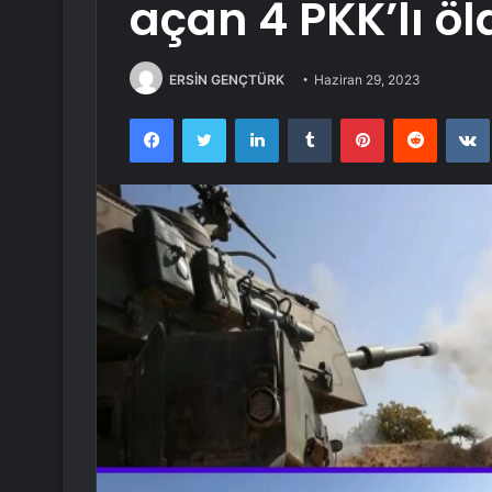
açan 4 PKK’lı ö
ERSİN GENÇTÜRK
Haziran 29, 2023
Facebook
Twitter
LinkedIn
Tumblr
Pinterest
Reddit