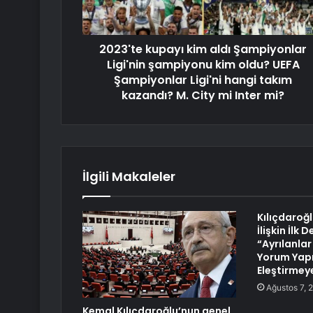
2023'te kupayı kim aldı Şampiyonlar
Ligi'nin şampiyonu kim oldu? UEFA
Şampiyonlar Ligi'ni hangi takım
kazandı? M. City mi Inter mi?
İlgili Makaleler
Kılıçdaroğ
İlişkin İlk
“Ayrılanla
Yorum Yapm
Eleştirmey
Ağustos 7, 
Kemal Kılıçdaroğlu’nun genel