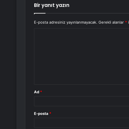
Bir yanıt yazın
E-posta adresiniz yayınlanmayacak.
Gerekli alanlar
*
i
Y
o
r
u
m
*
Ad
*
E-posta
*