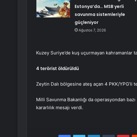
Estonya’da… MSB yerli
savunma sistemleriyle
güçleniyor
Ağustos 7, 2026
Kuzey Suriye’de kuş uçurmayan kahramanlar taci
4 terörist öldürüldü
Zeytin Dalı bölgesine ateş açan 4 PKK/YPG’li terö
Milli Savunma Bakanlığı da operasyondan bazı 
kararlılık mesajı verdi.
Facebook
Twitter
LinkedIn
Tumblr
Pint