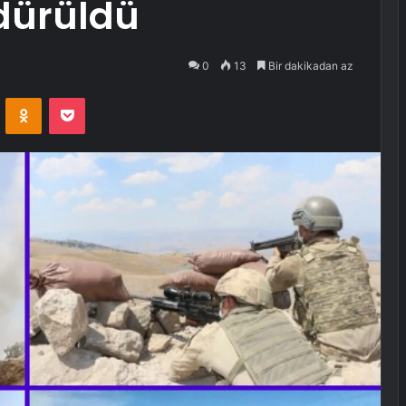
ldürüldü
0
13
Bir dakikadan az
VKontakte
Odnoklassniki
Pocket