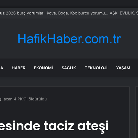
le Vietnam arasında ‘hava’da yeni dönem… Sefer kapasitesi artırıldı
FA
HABER
EKONOMI
SAĞLIK
TEKNOLOJI
YAŞAM
şi açan 4 PKK’lı öldürüldü
esinde taciz ateşi