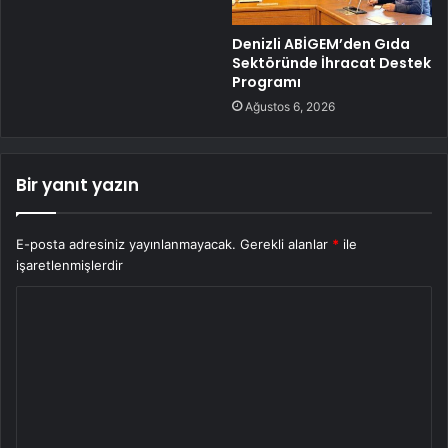
Denizli ABİGEM’den Gıda
Sektöründe İhracat Destek
Programı
Ağustos 6, 2026
Bir yanıt yazın
E-posta adresiniz yayınlanmayacak.
Gerekli alanlar
*
ile
işaretlenmişlerdir
Y
o
r
u
m