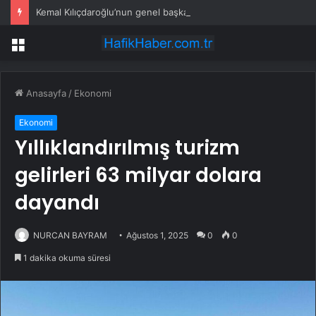
Kemal Kılıçdaroğlu’nun genel başkanlık yazısı TBMM’ye gönderildi
Menü
Anasayfa
/
Ekonomi
Ekonomi
Yıllıklandırılmış turizm
gelirleri 63 milyar dolara
dayandı
NURCAN BAYRAM
Ağustos 1, 2025
0
0
1 dakika okuma süresi