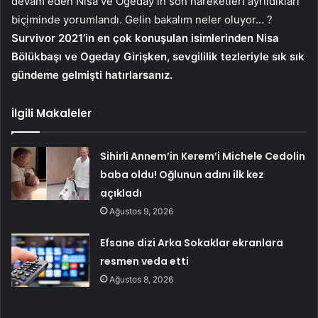
devam eden Nisa ve Ogeday’ın son hareketleri ayrıldıkları
biçiminde yorumlandı. Gelin bakalım neler oluyor… ?
Survivor 2021’in en çok konuşulan isimlerinden Nisa
Bölükbaşı ve Ogeday Girişken, sevgililik tezleriyle sık sık
gündeme gelmişti hatırlarsanız.
İlgili Makaleler
Sihirli Annem’in Kerem’i Michele Cedolin
baba oldu! Oğlunun adını ilk kez
açıkladı
Ağustos 9, 2026
Efsane dizi Arka Sokaklar ekranlara
resmen veda etti
Ağustos 8, 2026