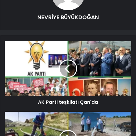
NEVRİYE BÜYÜKDOĞAN
AK Parti teşkilatı Çan'da