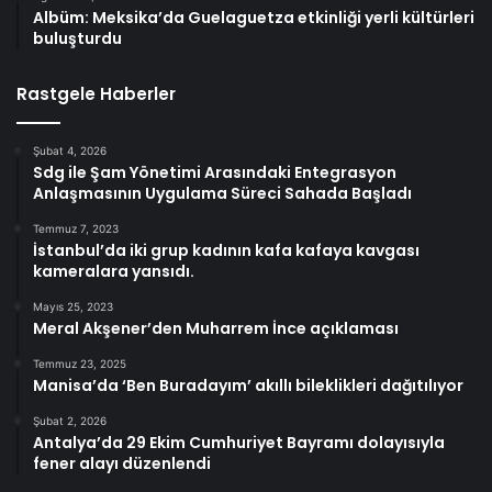
Albüm: Meksika’da Guelaguetza etkinliği yerli kültürleri
buluşturdu
Rastgele Haberler
Şubat 4, 2026
Sdg ile Şam Yönetimi Arasındaki Entegrasyon
Anlaşmasının Uygulama Süreci Sahada Başladı
Temmuz 7, 2023
İstanbul’da iki grup kadının kafa kafaya kavgası
kameralara yansıdı.
Mayıs 25, 2023
Meral Akşener’den Muharrem İnce açıklaması
Temmuz 23, 2025
Manisa’da ‘Ben Buradayım’ akıllı bileklikleri dağıtılıyor
Şubat 2, 2026
Antalya’da 29 Ekim Cumhuriyet Bayramı dolayısıyla
fener alayı düzenlendi