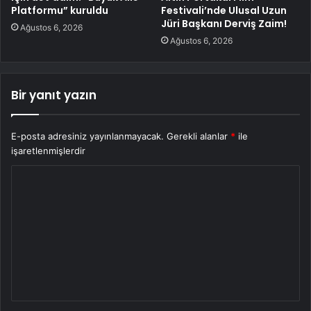
Platformu” kuruldu
Festivali’nde Ulusal Uzun
Jüri Başkanı Derviş Zaim!
Ağustos 6, 2026
Ağustos 6, 2026
Bir yanıt yazın
E-posta adresiniz yayınlanmayacak.
Gerekli alanlar
*
ile
işaretlenmişlerdir
Y
o
r
u
m
*