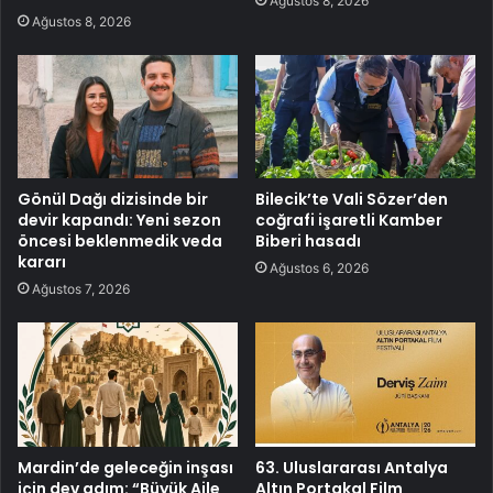
Ağustos 8, 2026
Ağustos 8, 2026
Gönül Dağı dizisinde bir
Bilecik’te Vali Sözer’den
devir kapandı: Yeni sezon
coğrafi işaretli Kamber
öncesi beklenmedik veda
Biberi hasadı
kararı
Ağustos 6, 2026
Ağustos 7, 2026
Mardin’de geleceğin inşası
63. Uluslararası Antalya
için dev adım: “Büyük Aile
Altın Portakal Film