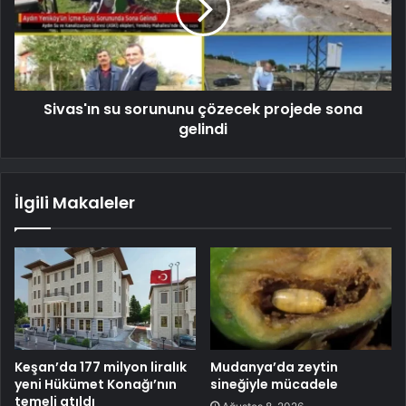
Sivas'ın su sorununu çözecek projede sona
gelindi
İlgili Makaleler
Keşan’da 177 milyon liralık
Mudanya’da zeytin
yeni Hükümet Konağı’nın
sineğiyle mücadele
temeli atıldı