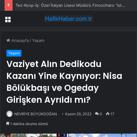
Tez-Koop-İş: Özel İtalyan Lisesi Müdürü Finocchiaro “istenmeyen kişi” ilan edildi
Menü
Anasayfa
/
Yaşam
Yaşam
Vaziyet Alın Dedikodu
Kazanı Yine Kaynıyor: Nisa
Bölükbaşı ve Ogeday
Girişken Ayrıldı mı?
NEVRİYE BÜYÜKDOĞAN
Kasım 29, 2022
0
17
1 dakika okuma süresi