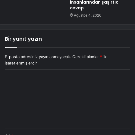
insanlarından şaşırtıcı
cevap
Ağustos 4, 2026
Bir yanıt yazın
E-posta adresiniz yayınlanmayacak.
Gerekli alanlar
*
ile
işaretlenmişlerdir
Y
o
r
u
m
*