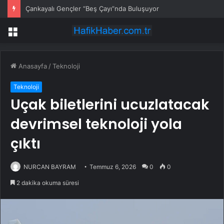
Çankayalı Gençler “Beş Çayı”nda Buluşuyor
Menü
Anasayfa
/
Teknoloji
Teknoloji
Uçak biletlerini ucuzlatacak
devrimsel teknoloji yola
çıktı
NURCAN BAYRAM
Temmuz 6, 2026
0
0
2 dakika okuma süresi