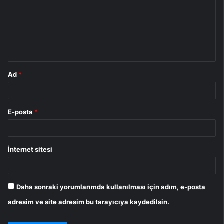
r
u
m
*
Ad
*
E-posta
*
İnternet sitesi
Daha sonraki yorumlarımda kullanılması için adım, e-posta
adresim ve site adresim bu tarayıcıya kaydedilsin.