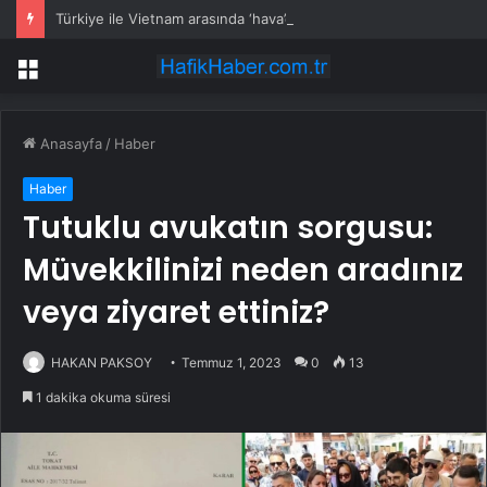
Türkiye ile Vietnam arasında ‘hava’da yeni dönem… Sefer kapasitesi artırıldı
Menü
Anasayfa
/
Haber
Haber
Tutuklu avukatın sorgusu:
Müvekkilinizi neden aradınız
veya ziyaret ettiniz?
HAKAN PAKSOY
Temmuz 1, 2023
0
13
1 dakika okuma süresi