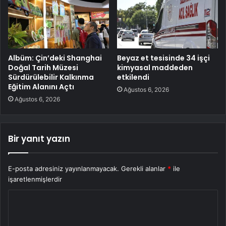
Albüm: Çin’deki Shanghai
Beyaz et tesisinde 34 işçi
Doğal Tarih Müzesi
kimyasal maddeden
Sürdürülebilir Kalkınma
etkilendi
Eğitim Alanını Açtı
Ağustos 6, 2026
Ağustos 6, 2026
Bir yanıt yazın
E-posta adresiniz yayınlanmayacak.
Gerekli alanlar
*
ile
işaretlenmişlerdir
Y
o