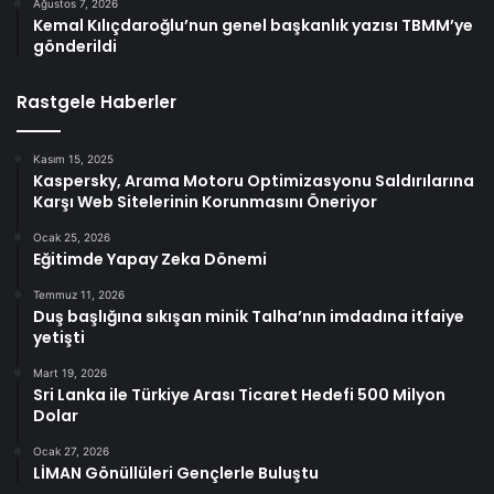
Ağustos 7, 2026
Kemal Kılıçdaroğlu’nun genel başkanlık yazısı TBMM’ye
gönderildi
Rastgele Haberler
Kasım 15, 2025
Kaspersky, Arama Motoru Optimizasyonu Saldırılarına
Karşı Web Sitelerinin Korunmasını Öneriyor
Ocak 25, 2026
Eğitimde Yapay Zeka Dönemi
Temmuz 11, 2026
Duş başlığına sıkışan minik Talha’nın imdadına itfaiye
yetişti
Mart 19, 2026
Sri Lanka ile Türkiye Arası Ticaret Hedefi 500 Milyon
Dolar
Ocak 27, 2026
LİMAN Gönüllüleri Gençlerle Buluştu