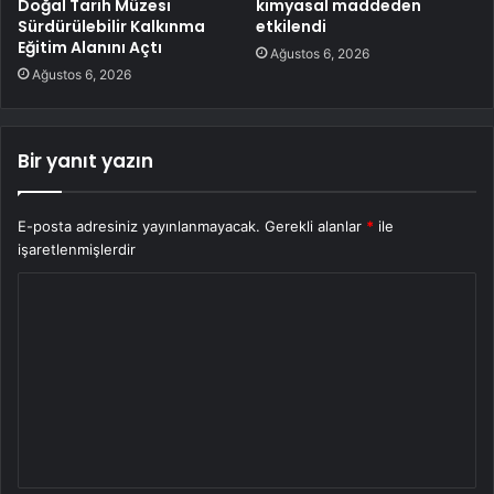
Doğal Tarih Müzesi
kimyasal maddeden
Sürdürülebilir Kalkınma
etkilendi
Eğitim Alanını Açtı
Ağustos 6, 2026
Ağustos 6, 2026
Bir yanıt yazın
E-posta adresiniz yayınlanmayacak.
Gerekli alanlar
*
ile
işaretlenmişlerdir
Y
o
r
u
m
*