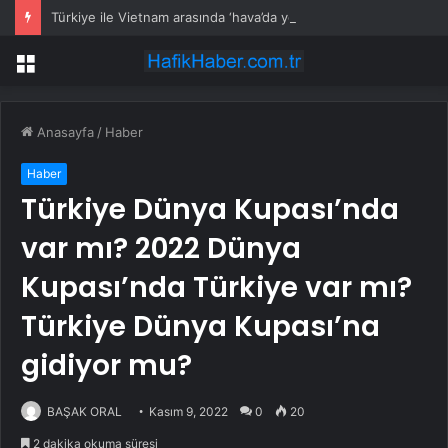
Türkiye ile Vietnam arasında ‘hava’da yeni dönem… Sefer kapasitesi artırıldı
Menü
Anasayfa
/
Haber
Haber
Türkiye Dünya Kupası’nda
var mı? 2022 Dünya
Kupası’nda Türkiye var mı?
Türkiye Dünya Kupası’na
gidiyor mu?
BAŞAK ORAL
Kasım 9, 2022
0
20
2 dakika okuma süresi