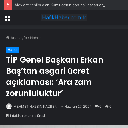
Alevlere teslim olan Kumluca’nın son hali hasarı ortaya çıkardı
Menü
Anasayfa
/
Haber
Haber
TİP Genel Başkanı Erkan
Baş’tan asgari ücret
açıklaması: ‘Ara zam
zorunluluktur’
MEHMET HAZBİN KAZBEK
Haziran 27, 2024
0
0
1 dakika okuma süresi