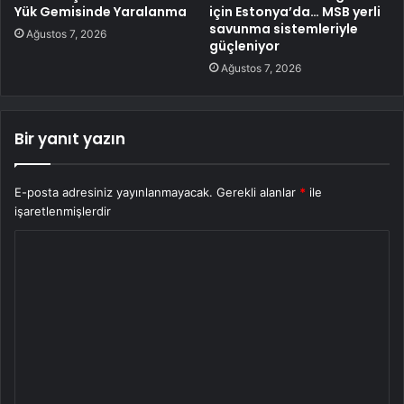
Yük Gemisinde Yaralanma
için Estonya’da… MSB yerli
savunma sistemleriyle
Ağustos 7, 2026
güçleniyor
Ağustos 7, 2026
Bir yanıt yazın
E-posta adresiniz yayınlanmayacak.
Gerekli alanlar
*
ile
işaretlenmişlerdir
Y
o
r
u
m
*