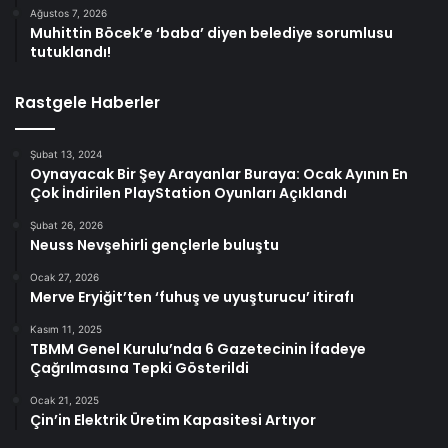
Ağustos 7, 2026
Muhittin Böcek’e ‘baba’ diyen belediye sorumlusu
tutuklandı!
Rastgele Haberler
Şubat 13, 2024
Oynayacak Bir Şey Arayanlar Buraya: Ocak Ayının En
Çok İndirilen PlayStation Oyunları Açıklandı
Şubat 26, 2026
Neuss Nevşehirli gençlerle buluştu
Ocak 27, 2026
Merve Eryiğit’ten ‘fuhuş ve uyuşturucu’ itirafı
Kasım 11, 2025
TBMM Genel Kurulu’nda 6 Gazetecinin İfadeye
Çağrılmasına Tepki Gösterildi
Ocak 21, 2025
Çin’in Elektrik Üretim Kapasitesi Artıyor