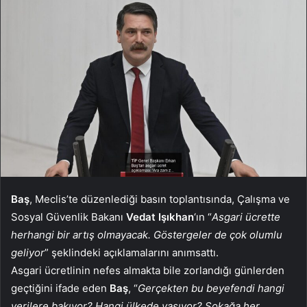
Baş
, Meclis’te düzenlediği basın toplantısında, Çalışma ve
Sosyal Güvenlik Bakanı
Vedat Işıkhan
‘ın “
Asgari ücrette
herhangi bir artış olmayacak. Göstergeler de çok olumlu
geliyor
” şeklindeki açıklamalarını anımsattı.
Asgari ücretlinin nefes almakta bile zorlandığı günlerden
geçtiğini ifade eden
Baş
, “
Gerçekten bu beyefendi hangi
verilere bakıyor? Hangi ülkede yaşıyor? Sokağa her