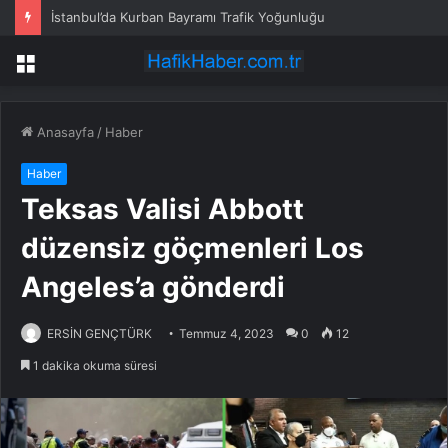
Villa bahçesinde eğlence ölümle bitti!
Menü
Anasayfa
/
Haber
Haber
Teksas Valisi Abbott
düzensiz göçmenleri Los
Angeles’a gönderdi
ERSİN GENÇTÜRK
Temmuz 4, 2023
0
12
1 dakika okuma süresi