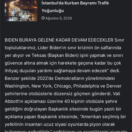
İstanbul’da Kurban Bayramı Trafik
Yoğunluğu
Ağustos 6, 2026
BIDEN BURAYA GELENE KADAR DEVAM EDECEKLER Sınır
topluluklarımız, Lider Biden’ın sınır krizinin ön saflarında
yer alıyor ve Teksas (Başkan Biden) işini yapmak ve sınırı
güvence altına almak için harekete geçene kadar bu çok
ihtiyaç duyulan yardımı sağlamaya devam edecek” dedi.
Benzer şekilde 2022’de Demokratların yönetimindeki
Washington, New York, Chicago, Philadelphia ve Denver
şehirlerine otobüslerle düzensiz göçmen gönderdi. Vali
Abbott’ın açıklaması üzerine 40 kişinin otobüsle şehre
geldiğini doğrulayan Başkanlık sitesinde bugün yazılı bir
açıklama yapan Başkanlık sitesinde, “Amerikan seçilmiş bir
yetkilinin insanları ucuz siyasi oyunlarda piyon olarak
kullanması nefretliktir.” sağlıklarını ve esenliklerini siyasete