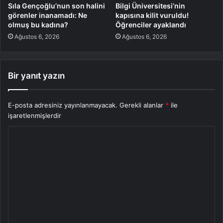
Sıla Gençoğlu’nun son halini
Bilgi Üniversitesi’nin
görenler inanamadı: Ne
kapısına kilit vuruldu!
olmuş bu kadına?
Öğrenciler ayaklandı
Ağustos 6, 2026
Ağustos 6, 2026
Bir yanıt yazın
E-posta adresiniz yayınlanmayacak.
Gerekli alanlar
*
ile
işaretlenmişlerdir
Y
o
r
u
m
*