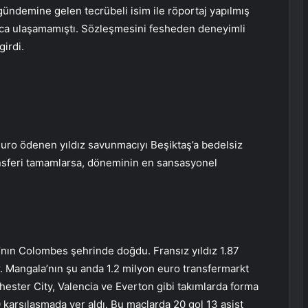
ündemine gelen tecrübeli isim ile röportaj yapılmış
nuca ulaşamamıştı. Sözleşmesini fesheden deneyimli
girdi.
euro ödenen yıldız savunmacıyı Beşiktaş’a bedelsiz
ansferi tamamlarsa, döneminin en sansasyonel
’nın Colombes şehrinde doğdu. Fransız yıldız 1.87
r. Mangala’nın şu anda 1.2 milyon euro transfermarkt
hester City, Valencia ve Everton gibi takımlarda forma
 karşılaşmada yer aldı. Bu maçlarda 20 gol 13 asist