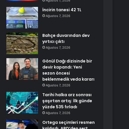
Ağustos 7, 2026
İncirin tanesi 42 TL
Ağustos 7, 2026
Bahçe duvarından dev
yırtıcı çıktı
Ağustos 7, 2026
Gönül Dağı dizisinde bir
devir kapandı: Yeni
sezon öncesi
beklenmedik veda kararı
Ağustos 7, 2026
Tarihi halka arz sonrası
şaşırtan artış: İlk günde
yüzde 535 fırladı
Ağustos 7, 2026
Ortega seçimleri resmen
kaldırdı, ABD’den sert