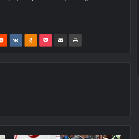
erest
Reddit
VKontakte
Odnoklassniki
Pocket
E-Posta ile paylaş
Yazdır