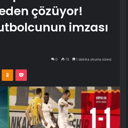
eden çözüyor!
utbolcunun imzası
0
15
1 dakika okuma süresi
VKontakte
Odnoklassniki
Pocket