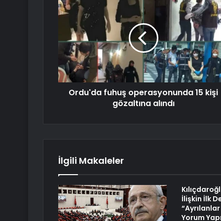
Ordu'da fuhuş operasyonunda 15 kişi
gözaltına alındı
İlgili Makaleler
Kılıçdaroğ
İlişkin İlk
“Ayrılanla
Yorum Yapm