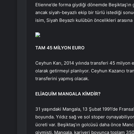
Etienne’de forma giydiği dönemde Beşiktaş’ın g
ancak siyah-beyazlı ekip bir türlü istediği so
isim, Siyah Beyazlı kulübün öncelikleri arasına 
TAM 45 MİLYON EURO
Ceyhun Karı, 2014 yılında transferi 45 milyon 
olarak getirmeyi planlıyor. Ceyhun Kazancı tr
transferini yapmış olacak.
ELİAQUİM MANGALA KİMDİR?
31 yaşındaki Mangala, 13 Şubat 1991’de Fransa
boyunda. Yıldız sağ ve sol stoper oynayabiliyo
ücreti var. Beşiktaş’ın golcüsü daha önce Manc
giymişti. Mangala, kariyeri boyunca toplam 350