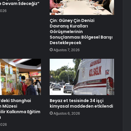
e Devam Edeceğiz”
2026
Çin: Güney Çin Denizi
Davranış Kuralları
Görüşmelerinin
Sonuçlanması Bölgesel Barışı
Destekleyecek
Ağustos 7, 2026
’deki Shanghai
Beyaz et tesisinde 34 işçi
h Müzesi
kimyasal maddeden etkilendi
lir Kalkınma Eğitim
Ağustos 6, 2026
ı
2026