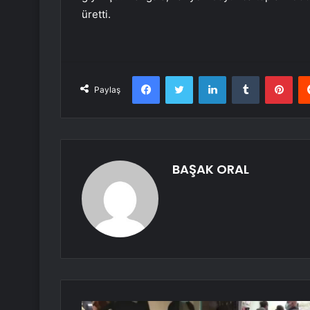
üretti.
Facebook
Twitter
LinkedIn
Tumblr
Pint
Paylaş
BAŞAK ORAL