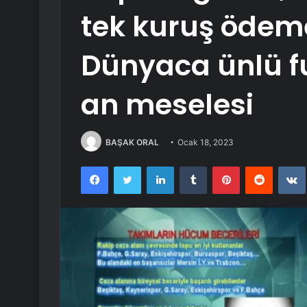
tek kuruş ödem
Dünyaca ünlü f
an meselesi
BAŞAK ORAL
Ocak 18, 2023
Facebook
Twitter
LinkedIn
Tumblr
Pinterest
Reddit