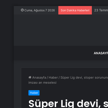
Türkiye i
Cuma, Ağustos 7 2026
Son Dakika Haberleri
ANASAY
Anasayfa
/
Haber
/
Süper Lig devi, stoper sorunu
imzası an meselesi
Haber
Süper Lig devi,