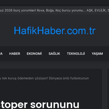
le Vietnam arasında ‘hava’da yeni dönem… Sefer kapasitesi artırıldı
FA
HABER
EKONOMI
SAĞLIK
TEKNOLOJI
YAŞAM
nu tek kuruş ödemeden çözüyor! Dünyaca ünlü futbolcunun
 stoper sorununu