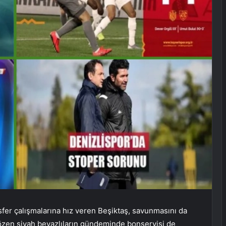
sfer çalışmalarına hız veren Beşiktaş, savunmasını da
özen siyah beyazlıların gündeminde bonservisi de