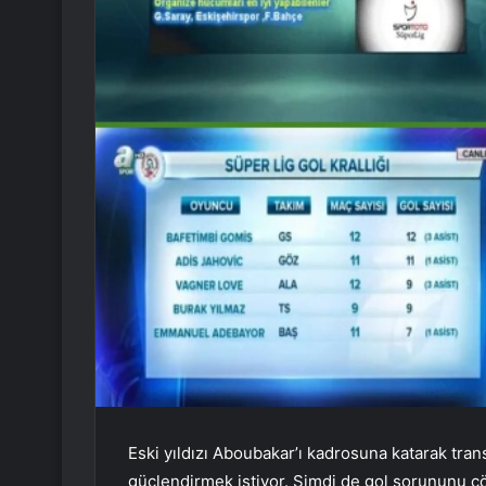
Eski yıldızı Aboubakar’ı kadrosuna katarak tran
güçlendirmek istiyor. Şimdi de gol sorununu ç