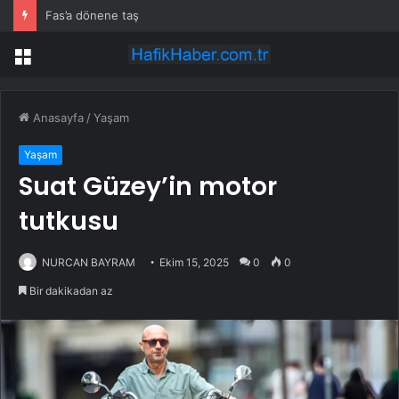
Fas’a dönene taş
Menü
Anasayfa
/
Yaşam
Yaşam
Suat Güzey’in motor
tutkusu
NURCAN BAYRAM
Ekim 15, 2025
0
0
Bir dakikadan az