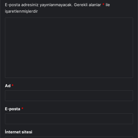
E-posta adresiniz yayınlanmayacak.
Gerekli alanlar
*
ile
işaretlenmişlerdir
Y
o
r
u
m
*
Ad
*
E-posta
*
İnternet sitesi