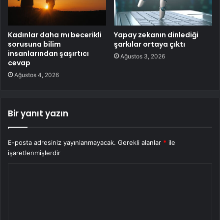
Kadınlar daha mı becerikli
Yapay zekanın dinlediği
sorusuna bilim
şarkılar ortaya çıktı
insanlarından şaşırtıcı
Ağustos 3, 2026
cevap
Ağustos 4, 2026
Bir yanıt yazın
E-posta adresiniz yayınlanmayacak.
Gerekli alanlar
*
ile
işaretlenmişlerdir
Y
o
r
u