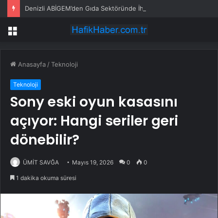
Denizli ABİGEM’den Gıda Sektöründe İhracat Destek Programı
Menü
Anasayfa
/
Teknoloji
Teknoloji
Sony eski oyun kasasını
açıyor: Hangi seriler geri
dönebilir?
ÜMİT SAVĞA
Mayıs 19, 2026
0
0
1 dakika okuma süresi