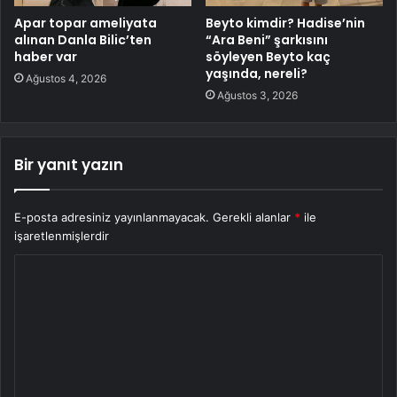
Apar topar ameliyata
Beyto kimdir? Hadise’nin
alınan Danla Bilic’ten
“Ara Beni” şarkısını
haber var
söyleyen Beyto kaç
yaşında, nereli?
Ağustos 4, 2026
Ağustos 3, 2026
Bir yanıt yazın
E-posta adresiniz yayınlanmayacak.
Gerekli alanlar
*
ile
işaretlenmişlerdir
Y
o
r
u
m