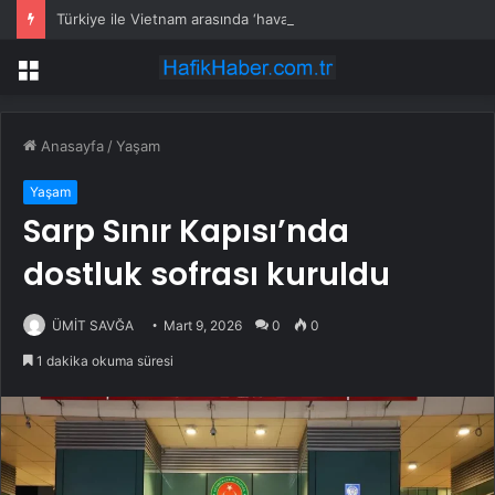
Türkiye ile Vietnam arasında ‘hava’da yeni dönem… Sefer kapasitesi artırıldı
Menü
Anasayfa
/
Yaşam
Yaşam
Sarp Sınır Kapısı’nda
dostluk sofrası kuruldu
ÜMİT SAVĞA
Mart 9, 2026
0
0
1 dakika okuma süresi