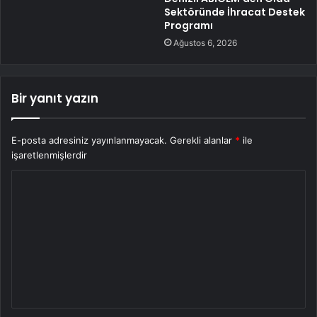
Sektöründe İhracat Destek
Programı
Ağustos 6, 2026
Bir yanıt yazın
E-posta adresiniz yayınlanmayacak.
Gerekli alanlar
*
ile
işaretlenmişlerdir
Y
o
r
u
m
*