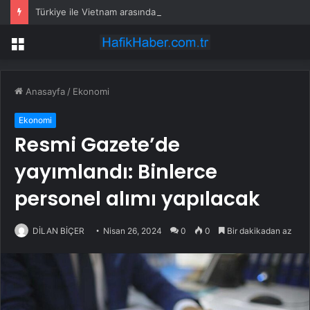
Türkiye ile Vietnam arasında ‘hava’da yeni dönem… Sefer kapasitesi artırıldı
Menü
Anasayfa
/
Ekonomi
Ekonomi
Resmi Gazete’de
yayımlandı: Binlerce
personel alımı yapılacak
DİLAN BİÇER
Nisan 26, 2024
0
0
Bir dakikadan az