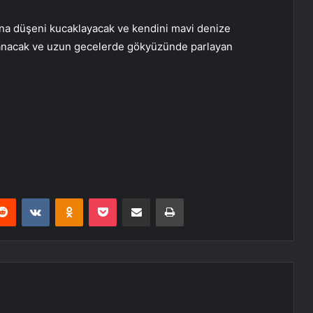
na düşeni kucaklayacak ve kendini mavi denize
tlanacak ve uzun gecelerde gökyüzünde parlayan
erest
Reddit
VKontakte
Odnoklassniki
Pocket
E-Posta ile paylaş
Yazdır