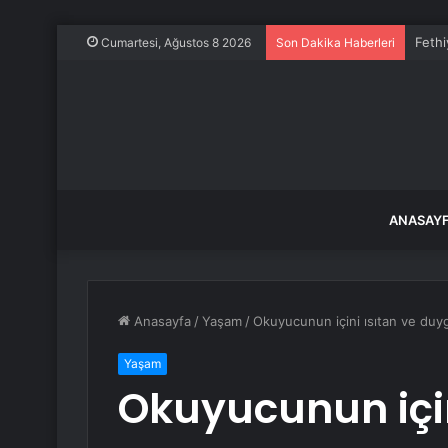
Fethi
Cumartesi, Ağustos 8 2026
Son Dakika Haberleri
ANASAY
Anasayfa
/
Yaşam
/
Okuyucunun içini ısıtan ve duy
Yaşam
Okuyucunun için