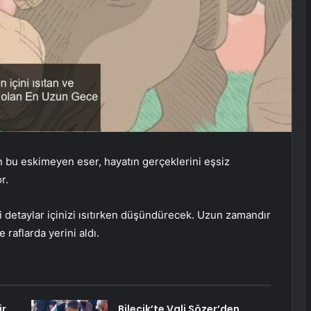
 bu eskimeyen eser, hayatın gerçeklerini eşsiz
r.
i detaylar içinizi ısıtırken düşündürecek. Uzun zamandır
raflarda yerini aldı.
ir
Bilecik’te Vali Sözer’den