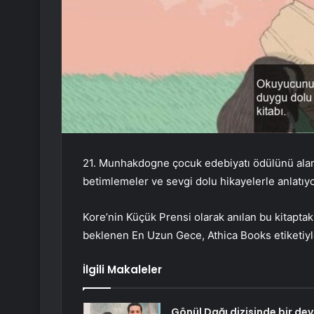
21. Munhakdogne çocuk edebiyatı ödülünü alan
betimlemeler ve sevgi dolu hikayelerle anlatıyo
Kore’nin Küçük Prensi olarak anılan bu kitaptak
beklenen En Uzun Gece, Athica Books etiketiyle 
İlgili Makaleler
Gönül Dağı dizisinde bir dev