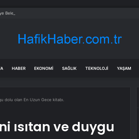
ye Belediye Başkanı Karaca’ya saldırıda 3 gözaltı
FA
HABER
EKONOMI
SAĞLIK
TEKNOLOJI
YAŞAM
gu dolu olan En Uzun Gece kitabı.
i ısıtan ve duygu