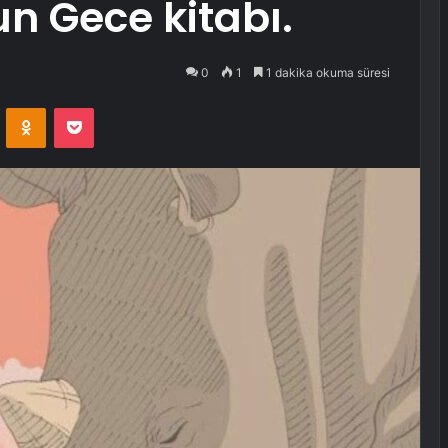
un Gece kitabı.
0
1
1 dakika okuma süresi
VKontakte
Odnoklassniki
Pocket