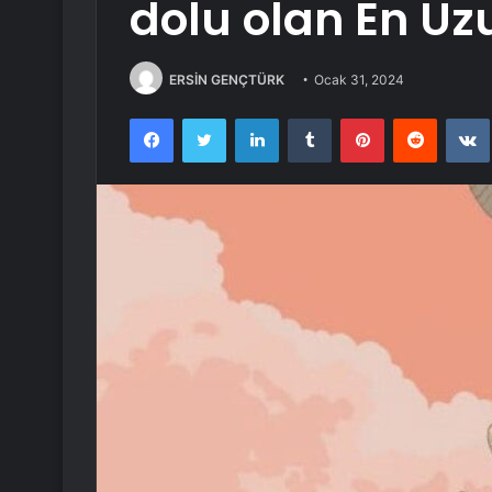
dolu olan En Uz
ERSİN GENÇTÜRK
Ocak 31, 2024
Facebook
Twitter
LinkedIn
Tumblr
Pinterest
Reddit