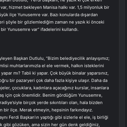
var, hizmet bekleyen Manisa halkı var. 1,5 milyonluk bir
yük ilçe Yunusemre var. Bazı konularda dışardan
leri şöyle bir gözlemlediğim zaman ne yazık ki önceki
ir Yunusemre var” ifadelerini kullandı.
öyleyen Başkan Dutlulu, “Bizim belediyecilik anlayışımız;
lisi muhtarlarımızla el ele vermek, halkın isteklerini
 yapar mı? Tabii ki yapar. Çok büyük binalar yaparsınız,
ru bir pazaryeri çok daha fazla kişiye ulaşır. Daha da
jeler, çocuklara, kadınlara açacağınız kurslar, insanlara
ndaş için çok önemlidir. Benim gördüğüm Yunusemre,
adiye’siyle birçok yerde sıkıntıları olan, hala bizden
 olan bir ilçe. Merak etmeyin, hepsinin farkındayız.
ynı Ferdi Başkan’ın yaptığı gibi sizlerle el ele, iş birliği
ük gibi gözüken, ama sizin her gün denk geldiğiniz,