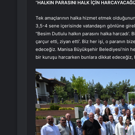
“
HALKIN PARASINI HALK İÇİN HARCAYACAĞI
Tek amaçlarının halka hizmet etmek olduğunun a
3,5-4 sene içerisinde vatandaşın gönlüne girel
‘‘Besim Dutlulu halkın parasını halka harcadı’. 
çarçur etti, ziyan etti’. Biz her işi, o paranın
edeceğiz. Manisa Büyükşehir Belediyesi’nin her 
bir kuruşu harcarken bunlara dikkat edeceğiz, h