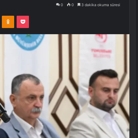
0
0
3 dakika okuma süresi
VKontakte
Odnoklassniki
Pocket