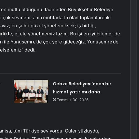
kten mutlu olduğunu ifade eden Büyükşehir Belediye
ı çok sevmem, ama muhtarlarla olan toplantılardaki
ız; bu şehri güzel yöneteceksek; iş birliği,
rlikte, el ele yönetmemiz lazım. Bu işi en iyi bilenler de
an ile Yunusemre’de çok yere gideceğiz. Yunusemre’de
felsefemiz” dedi.
r
Gebze Belediyesi’nden bir
hizmet yatırımı daha
Temmuz 30, 2026
nisa, tüm Türkiye seviyordu. Güler yüzlüydü,
Başkan Dutlulu, “Ferdi Başkanı, ne yazık ki çok erken