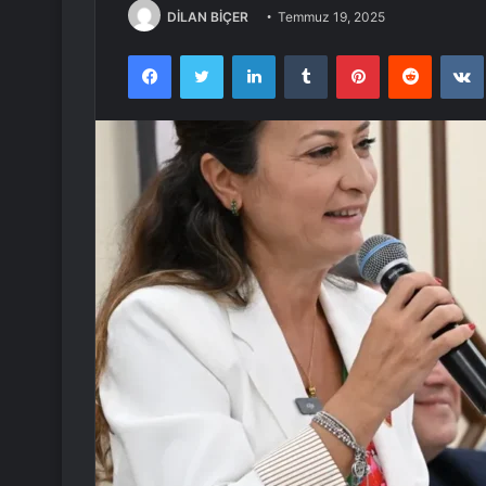
DİLAN BİÇER
Temmuz 19, 2025
Facebook
Twitter
LinkedIn
Tumblr
Pinterest
Reddit