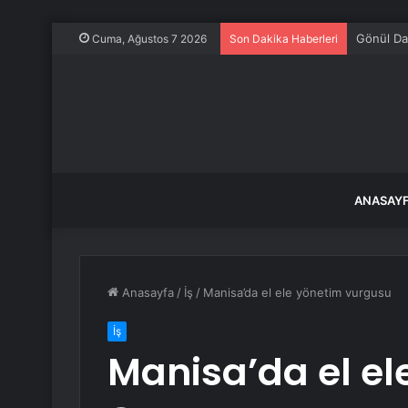
Tarihi ha
Cuma, Ağustos 7 2026
Son Dakika Haberleri
ANASAY
Anasayfa
/
İş
/
Manisa’da el ele yönetim vurgusu
İş
Manisa’da el e