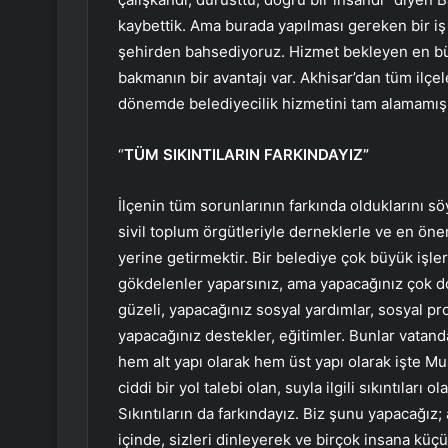
kaybettik. Ama burada yapılması gereken bir iş 
şehirden bahsediyoruz. Hizmet bekleyen en bü
bakmanın bir avantajı var. Akhisar’dan tüm ilçe
dönemde belediyecilik hizmetini tam alamamış b
“
TÜM SIKINTILARIN FARKINDAYIZ”
İlçenin tüm sorunlarının farkında olduklarını s
sivil toplum örgütleriyle derneklerle ve en önem
yerine getirmektir. Bir belediye çok büyük işler
gökdelenler yaparsınız, ama yapacağınız çok doğ
güzeli, yapacağınız sosyal yardımlar, sosyal pro
yapacağınız destekler, eğitimler. Bunlar vata
hem alt yapı olarak hem üst yapı olarak işte Mur
ciddi bir yol talebi olan, suyla ilgili sıkıntıları
Sıkıntıların da farkındayız. Biz şunu yapacağız; a
içinde, sizleri dinleyerek ve birçok insana küç