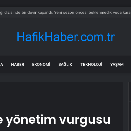
lka arz sonrası şaşırtan artış: İlk günde yüzde 535 fırladı
FA
HABER
EKONOMI
SAĞLIK
TEKNOLOJI
YAŞAM
le yönetim vurgusu