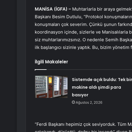
MANİSA (İGFA) –
Muhtarlarla bir araya gelme
Başkanı Besim Dutlulu, “Protokol konuşmaların
konuşmaları çok severim. Çünkü şunun farkınday
koordinasyon içinde, sizlerle ve Manisalılarla bi
siz muhtarlarımızsınız. O nedenle Semih Başk
ilk başlangıcı sizinle yaptık. Bu, bizim yönetim 
İlgili Makaleler
Sistemde açık buldu: Tek bi
makine aldı şimdi para
basıyor
Ağustos 2, 2026
“Ferdi Başkanı hepimiz çok seviyorduk. Tüm Ma
çalışkandı, dürüsttü, doğru bir insandı” diyen 