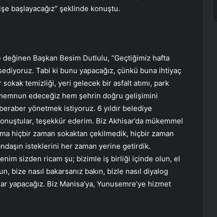
 işe başlayacağız” şeklinde konuştu.
e değinen Başkan Besim Dutlulu, “Geçtiğimiz hafta
hsediyoruz. Tabi ki bunu yapacağız, çünkü buna ihtiyaç
 sokak temizliği, yeri gelecek bir asfalt atımı, park
ı memnun edeceğiz hem şehrin doğru gelişimini
 beraber yönetmek istiyoruz. 6 yıldır belediye
konuştular, teşekkür ederim. Biz Akhisar’da mükemmel
. Ama hiçbir zaman sokaktan çekilmedik, hiçbir zaman
ndaşın isteklerini her zaman yerine getirdik.
enim sizden ricam şu; bizimle iş birliği içinde olun, el
un, bize nasıl bakarsanız bakın, bizle nasıl diyalog
kadar yapacağız. Biz Manisa’ya, Yunusemre’ye hizmet