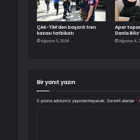
ÇAK-TİM’den başarılı tren
Apar topar
kazası tatbikatı
Danla Bilic
Ağustos 5, 2026
Ağustos 4, 
Bir yanıt yazın
E-posta adresiniz yayınlanmayacak.
Gerekli alanlar
*
i
Y
o
r
u