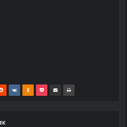
erest
Reddit
VKontakte
Odnoklassniki
Pocket
E-Posta ile paylaş
Yazdır
EK