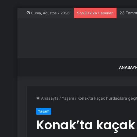
23 Temmu
Cuma, Ağustos 7 2026
Son Dakika Haberleri
ANASAY
Anasayfa
/
Yaşam
/
​Konak’ta kaçak hurdacılara geçi
Yaşam
​Konak’ta kaçak