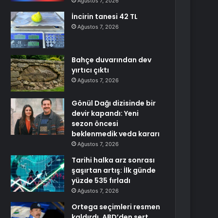
Ağustos 7, 2026
İncirin tanesi 42 TL
Ağustos 7, 2026
Bahçe duvarından dev
yırtıcı çıktı
Ağustos 7, 2026
Gönül Dağı dizisinde bir
devir kapandı: Yeni
sezon öncesi
beklenmedik veda kararı
Ağustos 7, 2026
Tarihi halka arz sonrası
şaşırtan artış: İlk günde
yüzde 535 fırladı
Ağustos 7, 2026
Ortega seçimleri resmen
kaldırdı, ABD’den sert