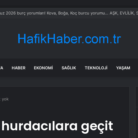
z 2026 burç yorumları! Kova, Boğa, Koç burcu yorumu… AŞK, EVLİLİK, S
FA
HABER
EKONOMI
SAĞLIK
TEKNOLOJI
YAŞAM
t yok
 hurdacılara geçit