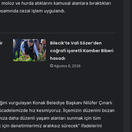
oloz ve hurda atıklarını kamusal alanlara bıraktıkları
psamında cezai işlem uygulandı.
ir
Bilecik’te Vali Sözer’den
coğrafi işaretli Kamber Biberi
hasadı
Ağustos 6, 2026
ğini vurgulayan Konak Belediye Başkanı Nilüfer Çınarlı
 mücadelemizde hız kesmiyoruz. İlçemizin düzenini bozan
ıza daha düzenli yaşam alanları sunmak için tüm
 için denetimlerimiz aralıksız sürecek” ifadelerini