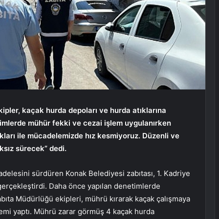
ipler, kaçak hurda depoları ve hurda atıklarına
timlerde mühür fekki ve cezai işlem uygulanırken
kları ile mücadelemizde hız kesmiyoruz. Düzenli ve
ıksız sürecek” dedi.
adelesini sürdüren Konak Belediyesi zabıtası, 1. Kadriye
erçekleştirdi. Daha önce yapılan denetimlerde
bıta Müdürlüğü ekipleri, mührü kırarak kaçak çalışmaya
emi yaptı. Mührü zarar görmüş 4 kaçak hurda