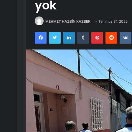
yok
MEHMET HAZBİN KAZBEK
Temmuz 31, 2025
Facebook
Twitter
LinkedIn
Tumblr
Pinterest
Reddit