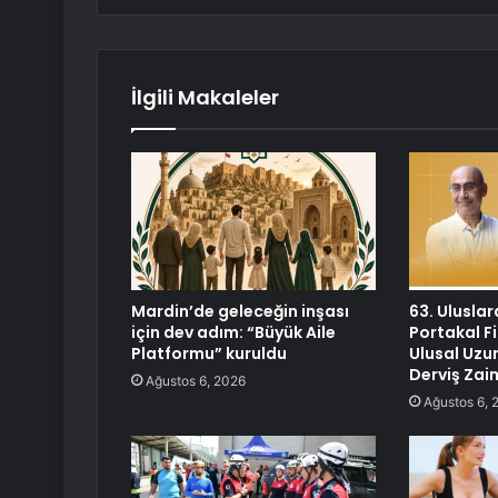
İlgili Makaleler
Mardin’de geleceğin inşası
63. Uluslar
için dev adım: “Büyük Aile
Portakal Fi
Platformu” kuruldu
Ulusal Uzu
Derviş Zai
Ağustos 6, 2026
Ağustos 6, 