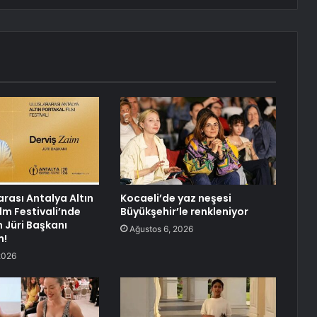
arası Antalya Altın
Kocaeli’de yaz neşesi
lm Festivali’nde
Büyükşehir’le renkleniyor
n Jüri Başkanı
Ağustos 6, 2026
m!
2026