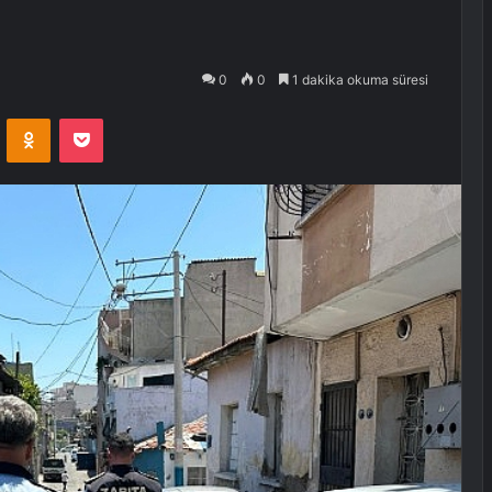
0
0
1 dakika okuma süresi
VKontakte
Odnoklassniki
Pocket