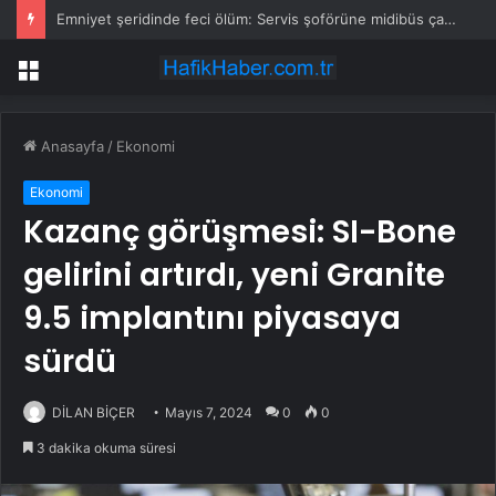
Emniyet şeridinde feci ölüm: Servis şoförüne midibüs çarptı
Menü
Anasayfa
/
Ekonomi
Ekonomi
Kazanç görüşmesi: SI-Bone
gelirini artırdı, yeni Granite
9.5 implantını piyasaya
sürdü
DİLAN BİÇER
Mayıs 7, 2024
0
0
3 dakika okuma süresi