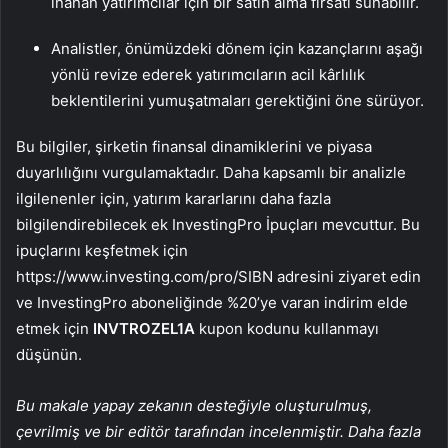
inanan yatırımcılar için bir satın alma fırsatı sunabilir.
Analistler, önümüzdeki dönem için kazançlarını aşağı
yönlü revize ederek yatırımcıların acil kârlılık
beklentilerini yumuşatmaları gerektiğini öne sürüyor.
Bu bilgiler, şirketin finansal dinamiklerini ve piyasa
duyarlılığını vurgulamaktadır. Daha kapsamlı bir analizle
ilgilenenler için, yatırım kararlarını daha fazla
bilgilendirebilecek ek InvestingPro İpuçları mevcuttur. Bu
ipuçlarını keşfetmek için
https://www.investing.com/pro/SIBN adresini ziyaret edin
ve InvestingPro aboneliğinde %20’ye varan indirim elde
etmek için
INVTROZEL1A
kupon kodunu kullanmayı
düşünün.
Bu makale yapay zekanın desteğiyle oluşturulmuş,
çevrilmiş ve bir editör tarafından incelenmiştir. Daha fazla