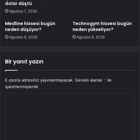
dolar düştü
Ağustos 7, 2026
Medline hissesi bugün
Technogym hissesi bugün
neden düşüyor?
neden yükseliyor?
Ağustos 6, 2026
Ağustos 6, 2026
Bir yanıt yazın
E-posta adresiniz yayınlanmayacak.
Gerekli alanlar
*
ile
işaretlenmişlerdir
Y
o
r
u
m