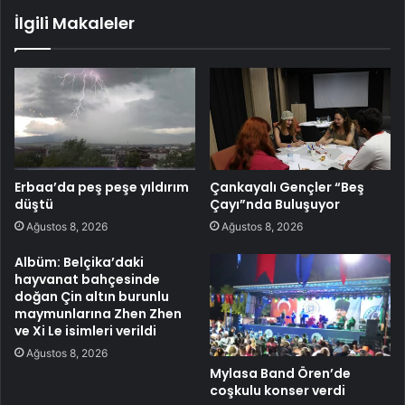
İlgili Makaleler
Erbaa’da peş peşe yıldırım
Çankayalı Gençler “Beş
düştü
Çayı”nda Buluşuyor
Ağustos 8, 2026
Ağustos 8, 2026
Albüm: Belçika’daki
hayvanat bahçesinde
doğan Çin altın burunlu
maymunlarına Zhen Zhen
ve Xi Le isimleri verildi
Ağustos 8, 2026
Mylasa Band Ören’de
coşkulu konser verdi