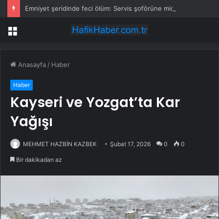
Emniyet şeridinde feci ölüm: Servis şoförüne midibüs çarptı
Menü
Anasayfa
/
Haber
Haber
Kayseri ve Yozgat’ta Kar
Yağışı
MEHMET HAZBİN KAZBEK
Şubat 17, 2026
0
0
Bir dakikadan az