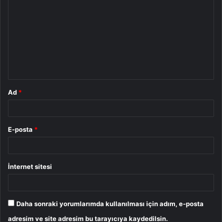
o
r
u
m
*
Ad
*
E-posta
*
İnternet sitesi
Daha sonraki yorumlarımda kullanılması için adım, e-posta
adresim ve site adresim bu tarayıcıya kaydedilsin.