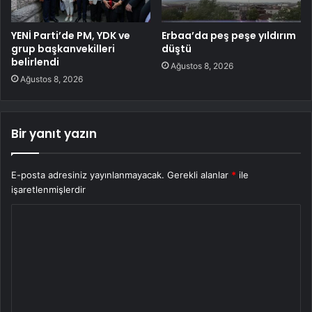
YENİ Parti’de PM, YDK ve
Erbaa’da peş peşe yıldırım
grup başkanvekilleri
düştü
belirlendi
Ağustos 8, 2026
Ağustos 8, 2026
Bir yanıt yazın
E-posta adresiniz yayınlanmayacak.
Gerekli alanlar
*
ile
işaretlenmişlerdir
Y
o
r
u
m