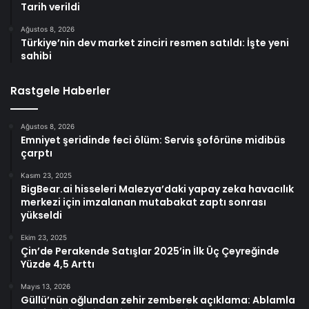
Tarih verildi
Ağustos 8, 2026
Türkiye’nin dev market zinciri resmen satıldı: İşte yeni
sahibi
Rastgele Haberler
Ağustos 8, 2026
Emniyet şeridinde feci ölüm: Servis şoförüne midibüs
çarptı
Kasım 23, 2025
BigBear.ai hisseleri Malezya’daki yapay zeka havacılık
merkezi için imzalanan mutabakat zaptı sonrası
yükseldi
Ekim 23, 2025
Çin’de Perakende Satışlar 2025’in İlk Üç Çeyreğinde
Yüzde 4,5 Arttı
Mayıs 13, 2026
Güllü’nün oğlundan zehir zemberek açıklama: Ablamla