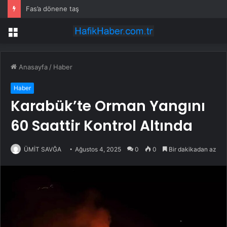
Fas’a dönene taş
Menü
Anasayfa
/
Haber
Haber
Karabük’te Orman Yangını
60 Saattir Kontrol Altında
ÜMİT SAVĞA
Ağustos 4, 2025
0
0
Bir dakikadan az