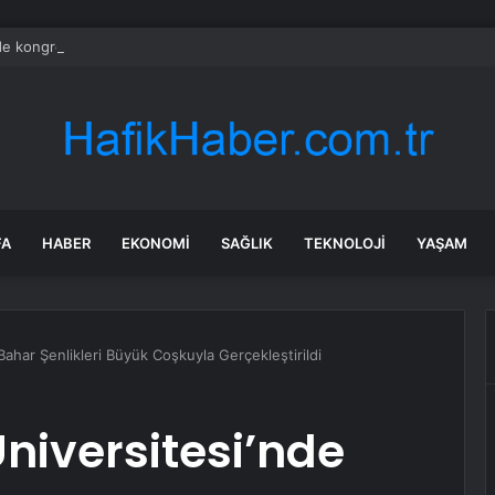
e kongre hazırlıkları hızlandı… 8 ile daha yeni il başkanı atandı
FA
HABER
EKONOMI
SAĞLIK
TEKNOLOJI
YAŞAM
Bahar Şenlikleri Büyük Coşkuyla Gerçekleştirildi
Üniversitesi’nde