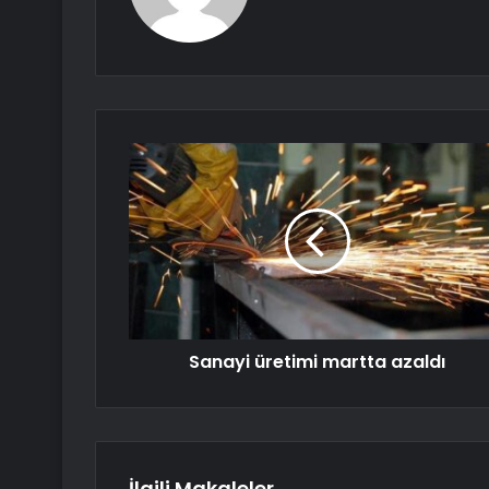
Sanayi üretimi martta azaldı
İlgili Makaleler