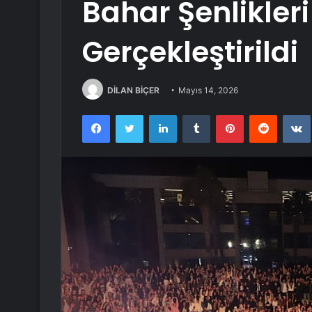
Bahar Şenlikler
Gerçekleştirildi
DİLAN BİÇER
Mayıs 14, 2026
Facebook
Twitter
LinkedIn
Tumblr
Pinterest
Reddit