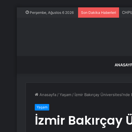
CHP’d
Perşembe, Ağustos 6 2026
Son Dakika Haberleri
ANASAY
Anasayfa
/
Yaşam
/
İzmir Bakırçay Üniversitesi’nde 
Yaşam
İzmir Bakırçay 