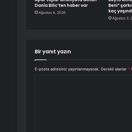
Danla Bilic’ten haber var
Beni” şarkı
kaç yaşında
Ağustos 4, 2026
Ağustos 3, 
Bir yanıt yazın
E-posta adresiniz yayınlanmayacak.
Gerekli alanlar
*
i
Y
o
r
u
m
*