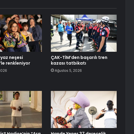
 yaz neşesi
ÇAK-TİM’den başarılı tren
le renkleniyor
kazası tatbikatı
2026
Ağustos 5, 2026
ir? Hadise’nin “Ara
Hande Yener 37 derecelik