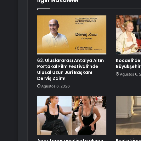
63. Uluslararası Antalya Altın
Kocaeli’de
Portakal Film Festivali’nde
Büyükşehir’
Ulusal Uzun Jüri Başkanı
Ağustos 6, 
Derviş Zaim!
Ağustos 6, 2026
Apar topar ameliyata alınan
Beyto kimd