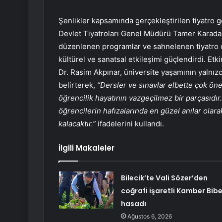
Şenlikler kapsamında gerçekleştirilen tiyatro gös
Devlet Tiyatroları Genel Müdürü Tamer Karadağlı 
düzenlenen programlar ve sahnelenen tiyatro o
kültürel ve sanatsal etkileşimi güçlendirdi. Etk
Dr. Rasim Akpınar, üniversite yaşamının yalnızc
belirterek,
“Dersler ve sınavlar elbette çok önem
öğrencilik hayatının vazgeçilmez bir parçasıdı
öğrencilerin hafızalarında en güzel anılar olarak
kalacaktır.”
ifadelerini kullandı.
İlgili Makaleler
Bilecik’te Vali Sözer’den
coğrafi işaretli Kamber Bibe
hasadı
Ağustos 6, 2026