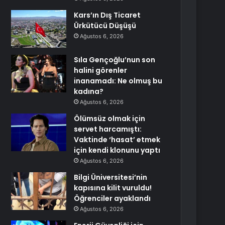
Kars’ın Dış Ticaret
Ürkütücü Düşüşü
Ağustos 6, 2026
Sıla Gençoğlu’nun son
halini görenler
inanamadı: Ne olmuş bu
kadına?
Ağustos 6, 2026
Ölümsüz olmak için
servet harcamıştı:
Vaktinde ‘hasat’ etmek
için kendi klonunu yaptı
Ağustos 6, 2026
Bilgi Üniversitesi’nin
kapısına kilit vuruldu!
Öğrenciler ayaklandı
Ağustos 6, 2026