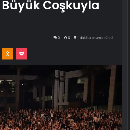
i Büyük Coşkuyla
0
0
1 dakika okuma süresi
VKontakte
Odnoklassniki
Pocket