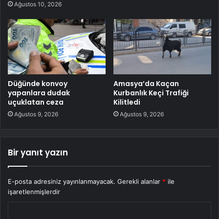
Ağustos 10, 2026
Düğünde konvoy
Amasya’da Kaçan
yapanlara dudak
Kurbanlık Keçi Trafiği
uçuklatan ceza
Kilitledi
Ağustos 9, 2026
Ağustos 9, 2026
Bir yanıt yazın
E-posta adresiniz yayınlanmayacak.
Gerekli alanlar
*
ile
işaretlenmişlerdir
Y