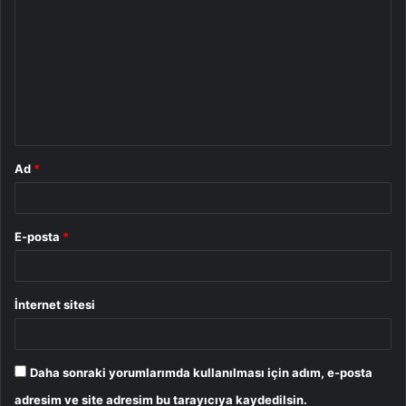
o
r
u
m
*
Ad
*
E-posta
*
İnternet sitesi
Daha sonraki yorumlarımda kullanılması için adım, e-posta
adresim ve site adresim bu tarayıcıya kaydedilsin.