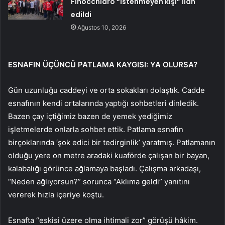
Finocchiaro “istenmeyen kişi” ilan
edildi
Ağustos 10, 2026
ESNAFIN ÜÇÜNCÜ PATLAMA KAYGISI: YA OLURSA?
Gün uzunluğu caddeyi ve orta sokakları dolaştık. Cadde
esnafının kendi ortalarında yaptığı sohbetleri dinledik.
Bazen çay içtiğimiz bazen de yemek yediğimiz
işletmelerde onlarla sohbet ettik. Patlama esnafın
birçoklarında ‘şok edici bir tedirginlik’ yaratmış. Patlamanın
olduğu yere on metre aradaki kuaförde çalışan bir bayan,
kalabalığı görünce ağlamaya başladı. Çalışma arkadaşı,
“Neden ağlıyorsun?” sorunca “Aklıma geldi” yanıtını
vererek hızla içeriye koştu.
Esnafta “eskisi üzere olma ihtimali zor” görüşü hâkim.