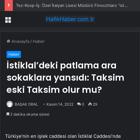
Tez-Koop-İş: Özel İtalyan Lisesi Müdürü Finocchiaro “istenmeyen kişi” ilan edildi
Menü
Anasayfa
/
Haber
Haber
İstiklal’deki patlama ara
sokaklara yansıdı: Taksim
eski Taksim olur mu?
BAŞAK ORAL
Kasım 14, 2022
0
29
2 dakika okuma süresi
Türkiye’nin en işlek caddesi olan İstiklal Caddesi’nde