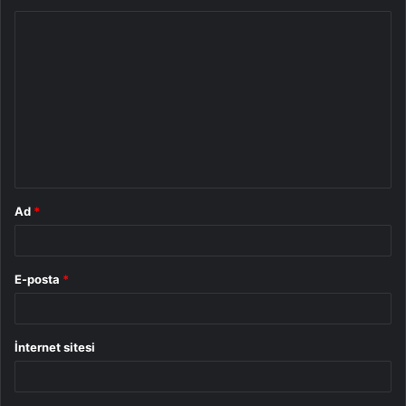
Y
o
r
u
m
*
Ad
*
E-posta
*
İnternet sitesi