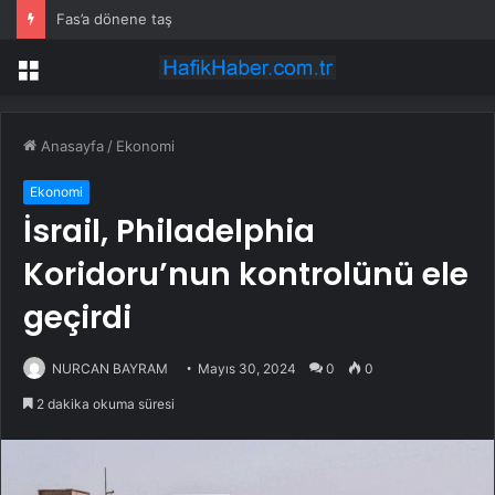
Fas’a dönene taş
Menü
Anasayfa
/
Ekonomi
Ekonomi
İsrail, Philadelphia
Koridoru’nun kontrolünü ele
geçirdi
NURCAN BAYRAM
Mayıs 30, 2024
0
0
2 dakika okuma süresi