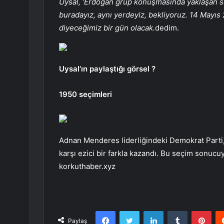
Uysal, ‘Erdoğan grup konuşmasında yaklaşan seç
buradayız, aynı yerdeyiz, bekliyoruz. 14 Mayıs 20
diyeceğimiz bir gün olacak.
dedim.
Uysal’ın paylaştığı görsel ?
1950 seçimleri
Adnan Menderes liderliğindeki Demokrat Parti,
karşı ezici bir farkla kazandı. Bu seçim sonucuyl
korkuthaber.xyz
Facebook
Twitter
LinkedIn
Tumblr
Pint
Paylaş