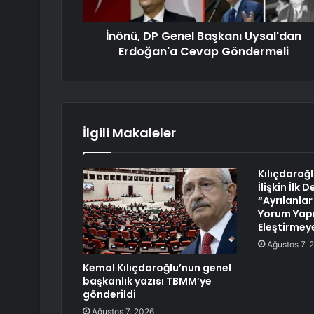
İnönü, DP Genel Başkanı Uysal'dan
Erdoğan'a Cevap Göndermeli
İlgili Makaleler
Kılıçdaroğ
İlişkin İlk
“Ayrılanla
Yorum Yapm
Eleştirmey
Ağustos 7, 
Kemal Kılıçdaroğlu’nun genel
başkanlık yazısı TBMM’ye
gönderildi
Ağustos 7, 2026