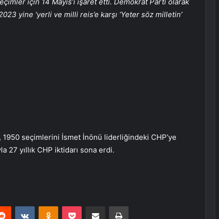
imler için 14 Mayıs’ı işaret etti. Demokrat Parti olarak
23 yine ‘yerli ve milli reis’e karşı ‘Yeter söz milletin’
 1950 seçimlerini İsmet İnönü liderliğindeki CHP’ye
a 27 yıllık CHP iktidarı sona erdi.
erest
Reddit
VKontakte
Odnoklassniki
Pocket
E-Posta ile paylaş
Yazdır