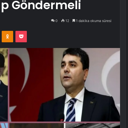
ap Göndermeli
0
12
1 dakika okuma süresi
VKontakte
Odnoklassniki
Pocket