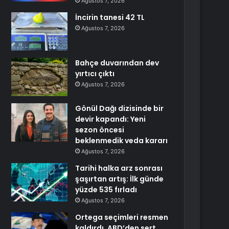
Ağustos 7, 2026
İncirin tanesi 42 TL
Ağustos 7, 2026
Bahçe duvarından dev
yırtıcı çıktı
Ağustos 7, 2026
Gönül Dağı dizisinde bir
devir kapandı: Yeni
sezon öncesi
beklenmedik veda kararı
Ağustos 7, 2026
Tarihi halka arz sonrası
şaşırtan artış: İlk günde
yüzde 535 fırladı
Ağustos 7, 2026
Ortega seçimleri resmen
kaldırdı, ABD’den sert