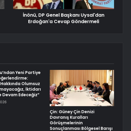
İnönü, DP Genel Başkanı Uysal'dan
Erdoğan'a Cevap Göndermeli
lu’ndan Yeni Partiye
 Değerlendirme:
r Hakkında Olumsuz
ayacağız, İktidarı
e Devam Edeceğiz”
2026
Çin: Güney Çin Denizi
Davranış Kuralları
Görüşmelerinin
Sonuçlanması Bölgesel Barışı