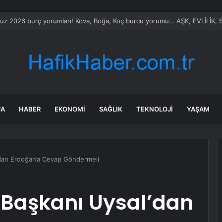
le Vietnam arasında ‘hava’da yeni dönem… Sefer kapasitesi artırıldı
FA
HABER
EKONOMI
SAĞLIK
TEKNOLOJI
YAŞAM
’dan Erdoğan’a Cevap Göndermeli
 Başkanı Uysal’dan