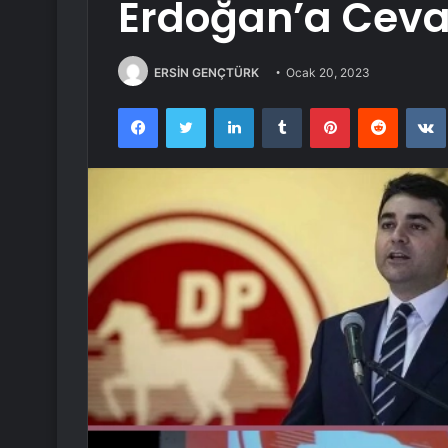
Erdoğan’a Cev
ERSİN GENÇTÜRK
Ocak 20, 2023
Facebook
Twitter
LinkedIn
Tumblr
Pinterest
Reddit