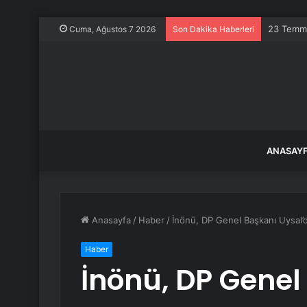
Türkiye i
Cuma, Ağustos 7 2026
Son Dakika Haberleri
ANASAY
Anasayfa
/
Haber
/
İnönü, DP Genel Başkanı Uysal
Haber
İnönü, DP Genel