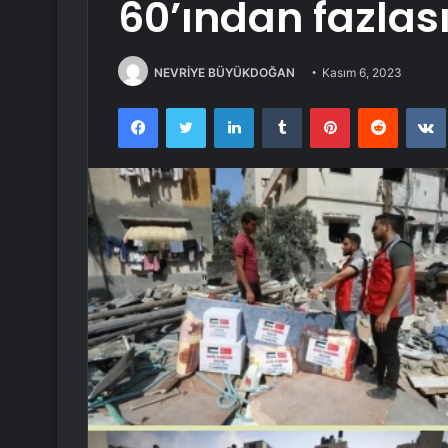
60’ından fazlası
NEVRİYE BÜYÜKDOĞAN
Kasım 6, 2023
Facebook
Twitter
LinkedIn
Tumblr
Pinterest
Reddit