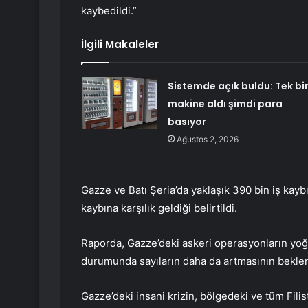
kaybedildi.”
İlgili Makaleler
Sistemde açık buldu: Tek bi
makine aldı şimdi para
basıyor
Ağustos 2, 2026
Gazze ve Batı Şeria’da yaklaşık 390 bin iş kayb
kaybına karşılık geldiği belirtildi.
Raporda, Gazze’deki askeri operasyonların yoğ
durumunda sayıların daha da artmasının beklendi
Gazze’deki insani krizin, bölgedeki ve tüm Filis