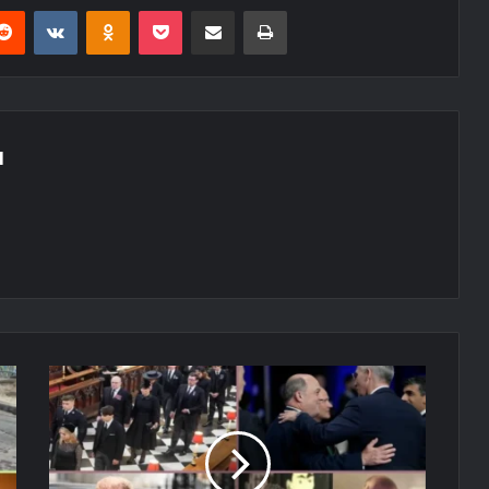
erest
Reddit
VKontakte
Odnoklassniki
Pocket
E-Posta ile paylaş
Yazdır
N