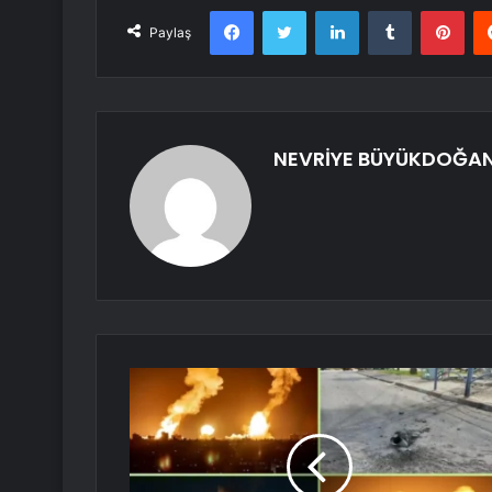
Facebook
Twitter
LinkedIn
Tumblr
Pint
Paylaş
NEVRİYE BÜYÜKDOĞA