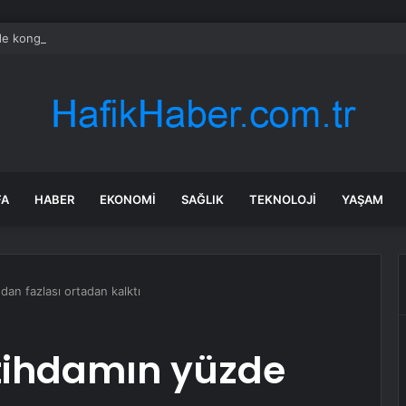
e kongre hazırlıkları hızlandı… 8 ile daha yeni il başkanı atandı
FA
HABER
EKONOMI
SAĞLIK
TEKNOLOJI
YAŞAM
dan fazlası ortadan kalktı
stihdamın yüzde