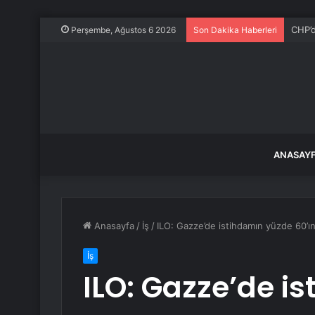
CHP’d
Perşembe, Ağustos 6 2026
Son Dakika Haberleri
ANASAY
Anasayfa
/
İş
/
ILO: Gazze’de istihdamın yüzde 60’ın
İş
ILO: Gazze’de i