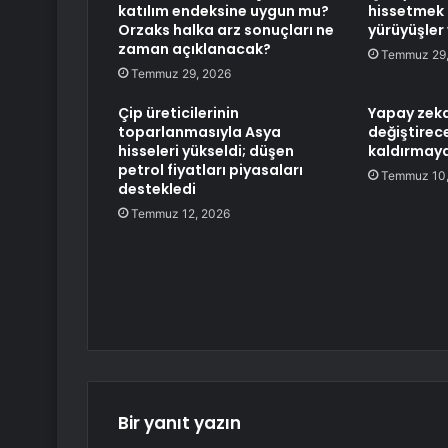
katılım endeksine uygun mu?
hissetmek 
Orzaks halka arz sonuçları ne
yürüyüşler
zaman açıklanacak?
Temmuz 29,
Temmuz 29, 2026
Çip üreticilerinin
Yapay zeka 
toparlanmasıyla Asya
değiştirec
hisseleri yükseldi; düşen
kaldırmay
petrol fiyatları piyasaları
Temmuz 10,
destekledi
Temmuz 12, 2026
Bir yanıt yazın