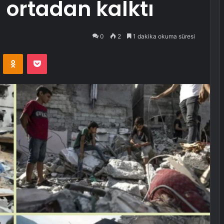
 ortadan kalktı
0
2
1 dakika okuma süresi
VKontakte
Odnoklassniki
Pocket