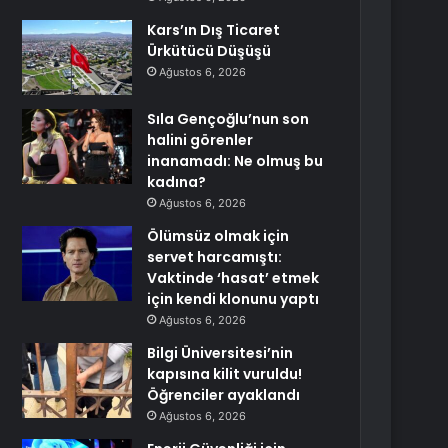
Kars’ın Dış Ticaret
Ürkütücü Düşüşü
Ağustos 6, 2026
Sıla Gençoğlu’nun son
halini görenler
inanamadı: Ne olmuş bu
kadına?
Ağustos 6, 2026
Ölümsüz olmak için
servet harcamıştı:
Vaktinde ‘hasat’ etmek
için kendi klonunu yaptı
Ağustos 6, 2026
Bilgi Üniversitesi’nin
kapısına kilit vuruldu!
Öğrenciler ayaklandı
Ağustos 6, 2026