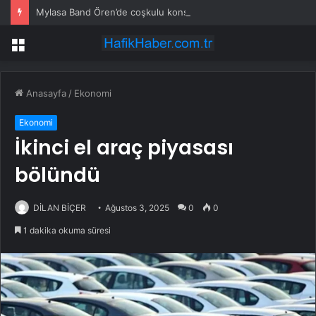
Mylasa Band Ören’de coşkulu konser verdi
Menü
Anasayfa
/
Ekonomi
Ekonomi
İkinci el araç piyasası
bölündü
DİLAN BİÇER
Ağustos 3, 2025
0
0
1 dakika okuma süresi