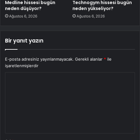
Medline hissesi bugün
Technogym hissesi bugün
neden düşüyor?
neden yükseliyor?
Ağustos 6, 2026
Ağustos 6, 2026
Bir yanıt yazın
E-posta adresiniz yayınlanmayacak.
Gerekli alanlar
*
ile
işaretlenmişlerdir
Y
o
r
u
m
*