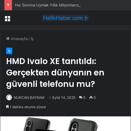
Hız Sınırına Uymak Yıllık Milyonlarca Avro Tasarruf Sağlıyor
Menü
Anasayfa
/
İş
İş
HMD Ivalo XE tanıtıldı:
Gerçekten dünyanın en
güvenli telefonu mu?
NURCAN BAYRAM
Eylül 14, 2025
0
0
1 dakika okuma süresi