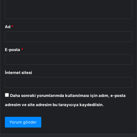
m
*
Ad
*
E-posta
*
İnternet sitesi
Daha sonraki yorumlarımda kullanılması için adım, e-posta
adresim ve site adresim bu tarayıcıya kaydedilsin.