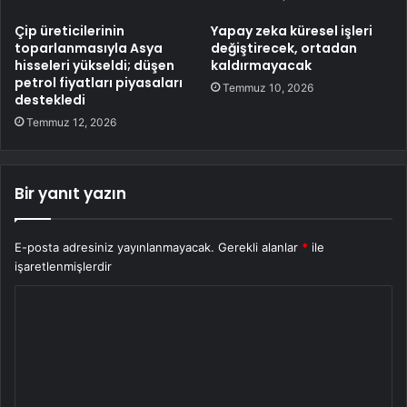
Çip üreticilerinin
Yapay zeka küresel işleri
toparlanmasıyla Asya
değiştirecek, ortadan
hisseleri yükseldi; düşen
kaldırmayacak
petrol fiyatları piyasaları
Temmuz 10, 2026
destekledi
Temmuz 12, 2026
Bir yanıt yazın
E-posta adresiniz yayınlanmayacak.
Gerekli alanlar
*
ile
işaretlenmişlerdir
Y
o
r
u