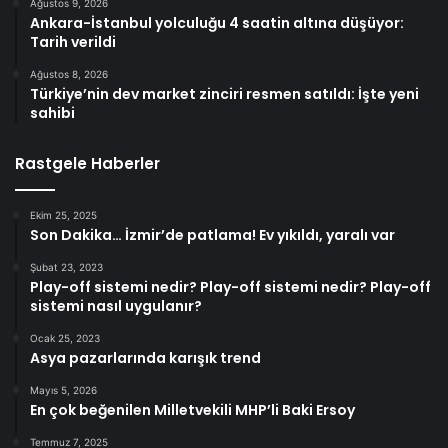
Ağustos 9, 2026
Ankara-İstanbul yolculuğu 4 saatin altına düşüyor:
Tarih verildi
Ağustos 8, 2026
Türkiye’nin dev market zinciri resmen satıldı: İşte yeni
sahibi
Rastgele Haberler
Ekim 25, 2025
Son Dakika… İzmir’de patlama! Ev yıkıldı, yaralı var
Şubat 23, 2023
Play-off sistemi nedir? Play-off sistemi nedir? Play-off
sistemi nasıl uygulanır?
Ocak 25, 2023
Asya pazarlarında karışık trend
Mayıs 5, 2026
En çok beğenilen Milletvekili MHP’li Baki Ersoy
Temmuz 7, 2025