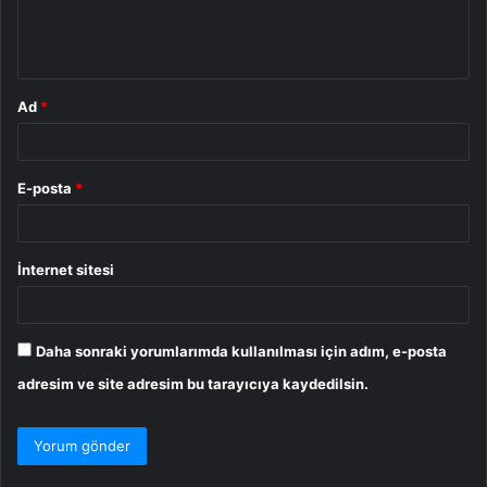
m
*
Ad
*
E-posta
*
İnternet sitesi
Daha sonraki yorumlarımda kullanılması için adım, e-posta
adresim ve site adresim bu tarayıcıya kaydedilsin.