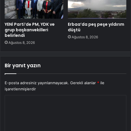
YENİ Parti’de PM, YDK ve
Erbaa’da peş peşe yıldırım
grup başkanvekilleri
düştü
belirlendi
Ağustos 8, 2026
Ağustos 8, 2026
Bir yanıt yazın
E-posta adresiniz yayınlanmayacak.
Gerekli alanlar
*
ile
işaretlenmişlerdir
Y
o
r
u