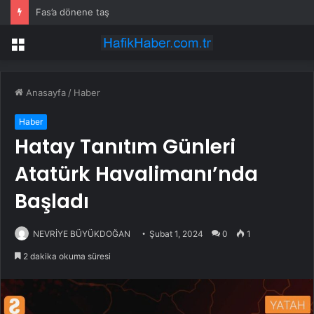
Fas’a dönene taş
Menü
Anasayfa
/
Haber
Haber
Hatay Tanıtım Günleri
Atatürk Havalimanı’nda
Başladı
NEVRİYE BÜYÜKDOĞAN
Şubat 1, 2024
0
1
2 dakika okuma süresi