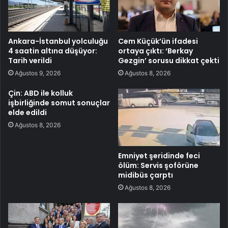
Ankara-İstanbul yolculuğu
Cem Küçük’ün ifadesi
4 saatin altına düşüyor:
ortaya çıktı: ‘Berkay
Tarih verildi
Gezgin’ sorusu dikkat çekti
Ağustos 9, 2026
Ağustos 8, 2026
Çin: ABD ile kolluk
işbirliğinde somut sonuçlar
elde edildi
Ağustos 8, 2026
Emniyet şeridinde feci
ölüm: Servis şoförüne
midibüs çarptı
Ağustos 8, 2026