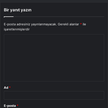
Bir yanıt yazın
E-posta adresiniz yayınlanmayacak.
Gerekli alanlar
*
ile
işaretlenmişlerdir
Y
o
r
u
m
*
Ad
*
E-posta
*