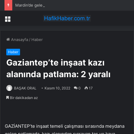
Mardin’de geleceğin inşası için dev adım: “Büyük Aile Platformu” kuruldu
Menü
Anasayfa
/
Haber
Haber
Gaziantep’te inşaat kazı
alanında patlama: 2 yaralı
BAŞAK ORAL
Kasım 10, 2022
0
17
Bir dakikadan az
GAZİANTEP’te inşaat temeli çalışması sırasında meydana
gelen patlamada, kazı alanından sıçrayan taş ve kaya