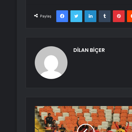
Facebook
Twitter
LinkedIn
Tumblr
Pint
Paylaş
DİLAN BİÇER