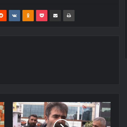
erest
Reddit
VKontakte
Odnoklassniki
Pocket
E-Posta ile paylaş
Yazdır