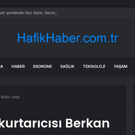
et şeridinde feci ölüm: Servis şoförüne midibüs çarptı
FA
HABER
EKONOMI
SAĞLIK
TEKNOLOJI
YAŞAM
n Kutlu oldu
kurtarıcısı Berkan