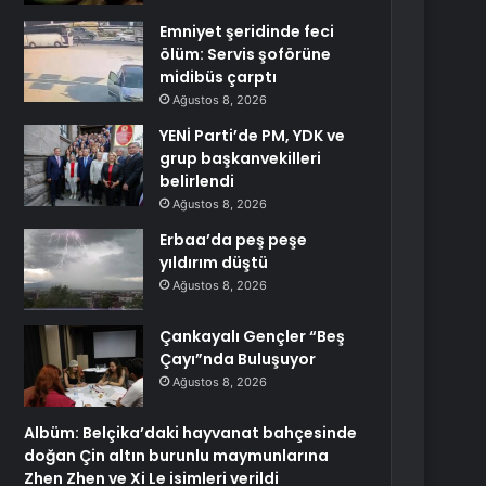
Emniyet şeridinde feci
ölüm: Servis şoförüne
midibüs çarptı
Ağustos 8, 2026
YENİ Parti’de PM, YDK ve
grup başkanvekilleri
belirlendi
Ağustos 8, 2026
Erbaa’da peş peşe
yıldırım düştü
Ağustos 8, 2026
Çankayalı Gençler “Beş
Çayı”nda Buluşuyor
Ağustos 8, 2026
Albüm: Belçika’daki hayvanat bahçesinde
doğan Çin altın burunlu maymunlarına
Zhen Zhen ve Xi Le isimleri verildi