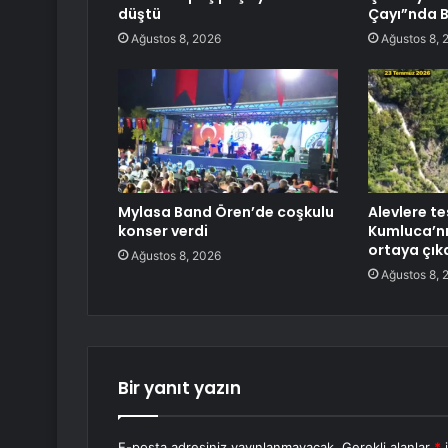
düştü
Çayı”nda B
Ağustos 8, 2026
Ağustos 8, 
Mylasa Band Ören’de coşkulu
Alevlere te
konser verdi
Kumluca’nı
ortaya çık
Ağustos 8, 2026
Ağustos 8, 
Bir yanıt yazın
E-posta adresiniz yayınlanmayacak.
Gerekli alanlar
*
i