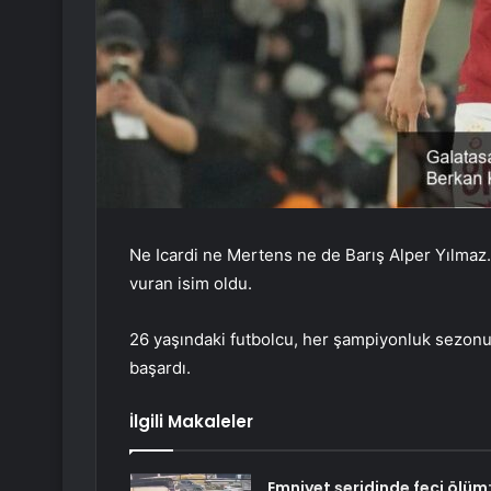
Ne Icardi ne Mertens ne de Barış Alper Yılmaz…
vuran isim oldu.
26 yaşındaki futbolcu, her şampiyonluk sezonu ç
başardı.
İlgili Makaleler
Emniyet şeridinde feci ölüm