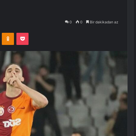
0
0
Bir dakikadan az
VKontakte
Odnoklassniki
Pocket