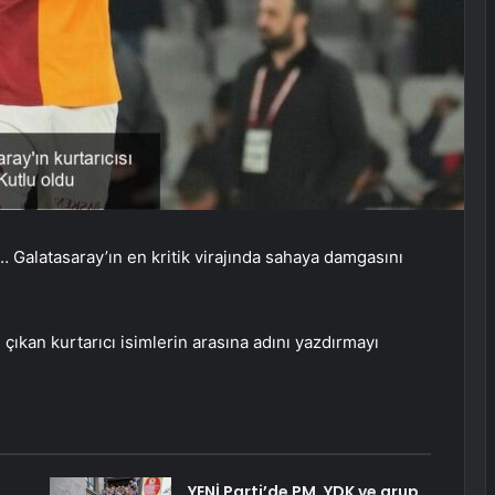
 Galatasaray’ın en kritik virajında sahaya damgasını
ıkan kurtarıcı isimlerin arasına adını yazdırmayı
:
YENİ Parti’de PM, YDK ve grup