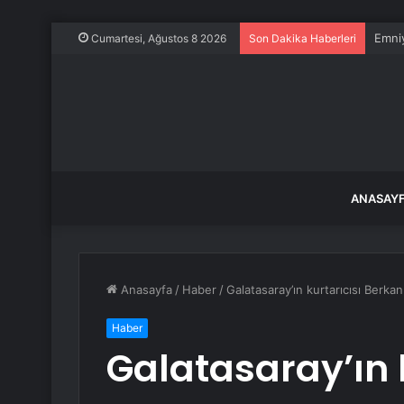
Emniy
Cumartesi, Ağustos 8 2026
Son Dakika Haberleri
ANASAY
Anasayfa
/
Haber
/
Galatasaray’ın kurtarıcısı Berka
Haber
Galatasaray’ın 