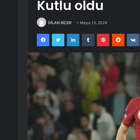
Kutlu oldu
DİLAN BİÇER
Mayıs 13, 2024
Facebook
Twitter
LinkedIn
Tumblr
Pinterest
Reddit