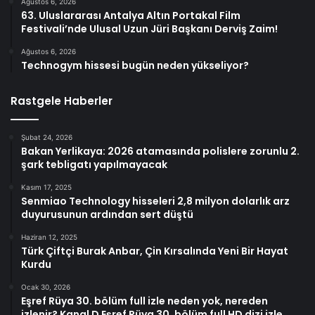
Ağustos 6, 2026
63. Uluslararası Antalya Altın Portakal Film
Festivali’nde Ulusal Uzun Jüri Başkanı Derviş Zaim!
Ağustos 6, 2026
Technogym hissesi bugün neden yükseliyor?
Rastgele Haberler
Şubat 24, 2026
Bakan Yerlikaya: 2026 atamasında polislere zorunlu 2.
şark tebligatı yapılmayacak
Kasım 17, 2025
Senmiao Technology hisseleri 2,8 milyon dolarlık arz
duyurusunun ardından sert düştü
Haziran 12, 2025
Türk Çiftçi Burak Anbar, Çin Kırsalında Yeni Bir Hayat
Kurdu
Ocak 30, 2026
Eşref Rüya 30. bölüm full izle neden yok, nereden
izlenir? Kanal D Eşref Rüya 30. bölüm full HD dizi izle