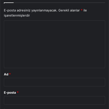
E-posta adresiniz yayınlanmayacak.
Gerekli alanlar
*
ile
işaretlenmişlerdir
Y
o
r
u
m
*
Ad
*
E-posta
*