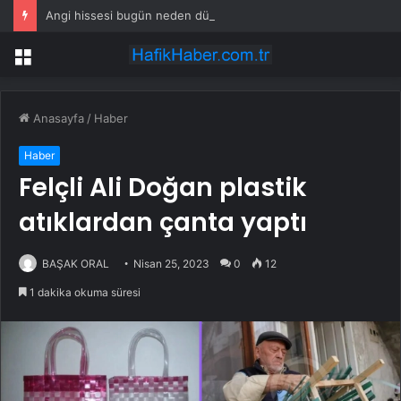
Angi hissesi bugün neden düşüyor?
Menü
Anasayfa
/
Haber
Haber
Felçli Ali Doğan plastik
atıklardan çanta yaptı
BAŞAK ORAL
Nisan 25, 2023
0
12
1 dakika okuma süresi