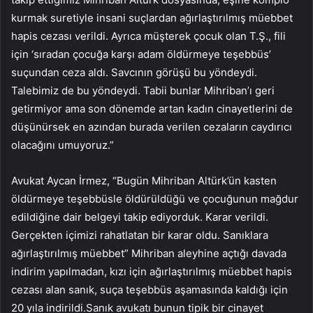
kurmak suretiyle insani suçlardan ağırlaştırılmış müebbet
hapis cezası verildi. Ayrıca müşterek çocuk olan T.Ş., fili
için ‘sıradan çocuğa karşı adam öldürmeye teşebbüs’
suçundan ceza aldı. Savcının görüşü bu yöndeydi.
Talebimiz de bu yöndeydi. Tabii bunlar Mihriban’ı geri
getirmiyor ama son dönemde artan kadın cinayetlerini de
düşünürsek en azından burada verilen cezaların caydırıcı
olacağını umuyoruz.”
Avukat Aycan İrmez, “Bugün Mihriban Altürk’ün kasten
öldürmeye teşebbüsle öldürüldüğü ve çocuğunun mağdur
edildiğine dair belgeyi takip ediyorduk. Karar verildi.
Gerçekten içimizi rahatlatan bir karar oldu. Sanıklara
ağırlaştırılmış müebbet” Mihriban aleyhine açtığı davada
indirim yapılmadan, kızı için ağırlaştırılmış müebbet hapis
cezası alan sanık, suça teşebbüs aşamasında kaldığı için
20 yıla indirildi.Sanık avukatı bunun tipik bir cinayet