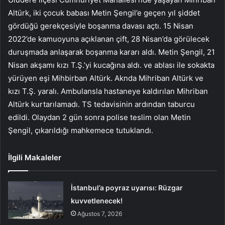
Altürk, iki çocuk babası Metin Şengil’e geçen yıl şiddet
gördüğü gerekçesiyle boşanma davası açtı. 15 Nisan
2022’de kamuoyuna açıklanan çift, 28 Nisan’da görülecek
duruşmada anlaşarak boşanma kararı aldı. Metin Şengil, 21
Nisan akşamı kızı T.Ş.’yi kucağına aldı. ve ablası ile sokakta
yürüyen eşi Mihbirban Altürk. Aknda Mihriban Altürk ve
kızı T.Ş. yaralı. Ambulansla hastaneye kaldırılan Mihriban
Altürk kurtarılamadı. TS tedavisinin ardından taburcu
edildi. Olaydan 2 gün sonra polise teslim olan Metin
Şengil, çıkarıldığı mahkemece tutuklandı.
İlgili Makaleler
İstanbul’a poyraz uyarısı: Rüzgar
kuvvetlenecek!
Ağustos 7, 2026