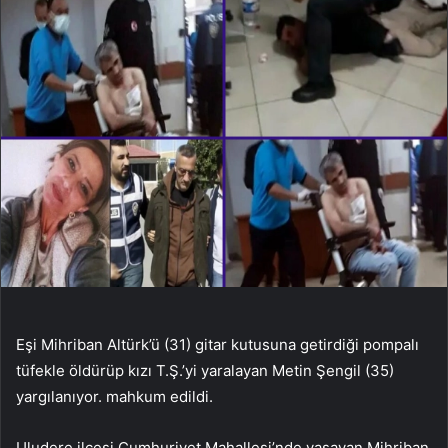
Eşi Mihriban Altürk’ü (31) gitar kutusuna getirdiği pompalı
tüfekle öldürüp kızı T.Ş.’yi yaralayan Metin Şengil (35)
yargılanıyor. mahkum edildi.
Uludere ilçesi Cumhuriyet Mahallesi’nde yaşayan Mihriban