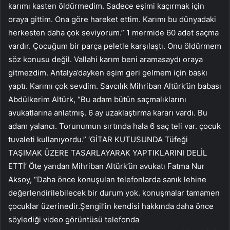
karımı kasten öldürmedim. Sadece eşimi kaçırmak için
oraya gittim. Ona göre hareket ettim. Karımı bu dünyadaki
herkesten daha çok seviyorum.” 1 mermide 60 adet saçma
vardır. Çocuğum bir parça peletle karşılaştı. Onu öldürmem
söz konusu değil. Vallahi karım beni aramasaydı oraya
gitmezdim. Antalya’dayken eşim geri gelmem için baskı
yaptı. Karımı çok sevdim. Savcılık Mihriban Altürk’ün babası
Abdülkerim Altürk, “Bu adam bütün saçmalıklarını
avukatlarına anlatmış. 6 ay uzaklaştırma kararı vardı. Bu
adam yalancı. Torunumun sırtında hala 6 saç teli var. çocuk
tuvaleti kullanıyordu.” ‘GİTAR KUTUSUNDA Tüfeği
TAŞIMAK ÜZERE TASARLAYARAK YAPTIKLARINI DELİL
ETTİ’ Öte yandan Mihriban Altürk’ün avukatı Fatma Nur
Aksoy, “Daha önce konuşulan telefonlarda sanık lehine
değerlendirilebilecek bir durum yok. konuşmalar tamamen
çocuklar üzerinedir.Şengil’in kendisi hakkında daha önce
söylediği video görüntüsü telefonda