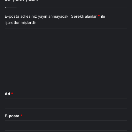
E-posta adresiniz yayınlanmayacak.
Gerekli alanlar
*
ile
işaretlenmişlerdir
Y
o
r
u
m
*
Ad
*
E-posta
*