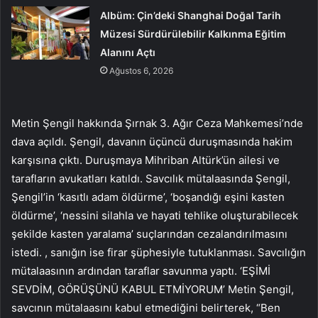
Albüm: Çin’deki Shanghai Doğal Tarih
Müzesi Sürdürülebilir Kalkınma Eğitim
Alanını Açtı
Ağustos 6, 2026
Metin Şengil hakkında Şırnak 3. Ağır Ceza Mahkemesi’nde
dava açıldı. Şengil, davanın üçüncü duruşmasında hakim
karşısına çıktı. Duruşmaya Mihriban Altürk’ün ailesi ve
tarafların avukatları katıldı. Savcılık mütalaasında Şengil,
Şengil’in ‘kasıtlı adam öldürme’, ‘boşandığı eşini kasten
öldürme’, ‘nessini silahla ve hayati tehlike oluşturabilecek
şekilde kasten yaralama’ suçlarından cezalandırılmasını
istedi. , sanığın ise firar şüphesiyle tutuklanması. Savcılığın
mütalaasının ardından taraflar savunma yaptı. ‘EŞİMİ
SEVDİM, GÖRÜŞÜNÜ KABUL ETMİYORUM’ Metin Şengil,
savcının mütalaasını kabul etmediğini belirterek, “Ben