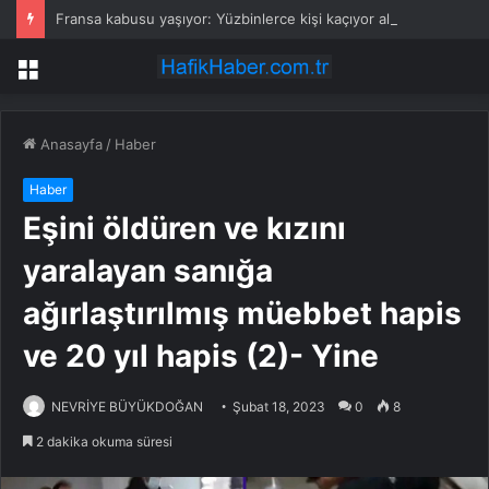
Fransa kabusu yaşıyor: Yüzbinlerce kişi kaçıyor alevler kovalıyor
Menü
Anasayfa
/
Haber
Haber
Eşini öldüren ve kızını
yaralayan sanığa
ağırlaştırılmış müebbet hapis
ve 20 yıl hapis (2)- Yine
NEVRİYE BÜYÜKDOĞAN
Şubat 18, 2023
0
8
2 dakika okuma süresi