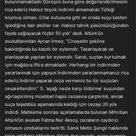
bulunmamaktadır.Görüşün buna göre değerlendirilmesini
rica ederiz.Haksız teşvik indirimi almamalıdır.Tüfeği
koymuş olması. Gitar kutusuna gitti ve orada suçu kasten
işlediğine dair deliller var. Haksız tahrik yükümlülüğünden
fayda sağlayacak hiçbir fiil yok” dedi. Altürk’ün
avukatlarından Aycan İrmez, “Cinayetin şekline
bakıldığında bu kasıtlı bir eylemdir. Tasarlayarak ve
planlayarak yapılan bir eylemdir. Sanık, suçtan kurtulmak
için mağdura iftira atmaktadır. Herhangi bir indirimden
yararlanmak için yapıyor.İndirimden yararlanmamanızı rica
ederiz.İndirim yaparak ceza vermeniz bu tür suçluları
cesaretlendirir.” S. ‘aşağı nesle karşı öldürme’ suçundan
ağırlaştırılmış müebbet hapis cezasına çarptırıldı, ancak
suça teşebbüs aşamasında kaldığı için cezayı 20 yıla
indirdi. Mahkeme sonrası açıklamalarda bulunan Mihriban
Altürk’ün avukatı Fatma Nur Aksoy, cezaların caydırıcı
olmasını umduklarını belirtti. Sanık Metin Şengil hakkında
takip ettiğimiz Mihriban Altürk dosyasında, eşine komplo