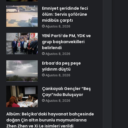
Emniyet şeridinde feci
ölüm: Servis şoförüne
midibüs çarptı
Ağustos 8, 2026
YENİ Parti’de PM, YDK ve
grup başkanvekilleri
belirlendi
Ağustos 8, 2026
Erbaa’da peş peşe
yıldırım düştü
Ağustos 8, 2026
Çankayalı Gençler “Beş
Çayı”nda Buluşuyor
Ağustos 8, 2026
Albüm: Belçika’daki hayvanat bahçesinde
doğan Çin altın burunlu maymunlarına
Zhen Zhen ve Xi Le isimleri verildi