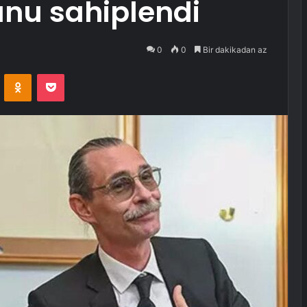
unu sahiplendi
0
0
Bir dakikadan az
VKontakte
Odnoklassniki
Pocket