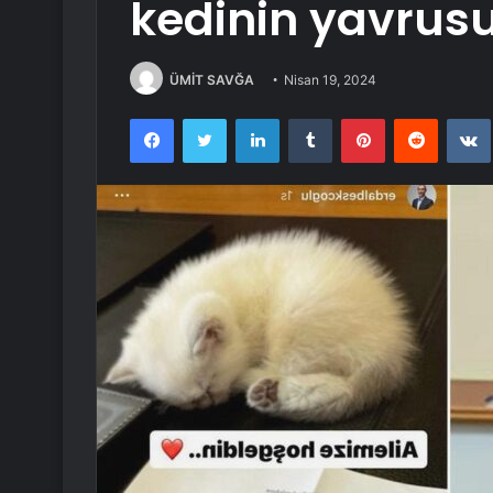
kedinin yavrus
ÜMİT SAVĞA
Nisan 19, 2024
Facebook
Twitter
LinkedIn
Tumblr
Pinterest
Reddit