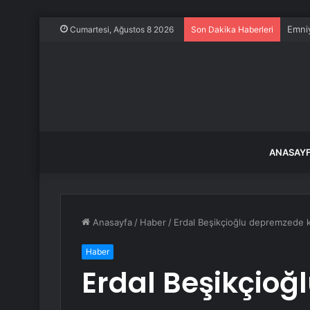
Emniy
Cumartesi, Ağustos 8 2026
Son Dakika Haberleri
ANASAY
Anasayfa
/
Haber
/
Erdal Beşikçioğlu depremzede k
Haber
Erdal Beşikçio