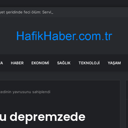
et şeridinde feci ölüm: Servis şoförüne midibüs çarptı
FA
HABER
EKONOMI
SAĞLIK
TEKNOLOJI
YAŞAM
edinin yavrusunu sahiplendi
ğlu depremzede