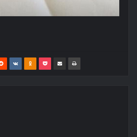
erest
Reddit
VKontakte
Odnoklassniki
Pocket
E-Posta ile paylaş
Yazdır