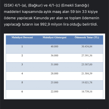
(SSK) 4/1-(a), (Bağkur) ve 4/1-(c) (Emekli Sandığı)
maddeleri kapsamında aylık maaş alan 59 bin 33 kişiye
ödeme yapılacak Kanunda yer alan ve toplam ödemenin
yapılacağı tutarın ise 992,9 milyon lira olduğu belirtildi.