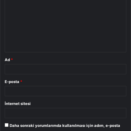
o
r
u
m
*
Ad
*
E-posta
*
İnternet sitesi
Daha sonraki yorumlarımda kullanılması için adım, e-posta