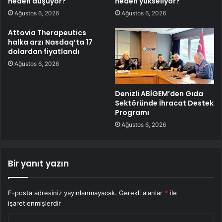
neden düşüyor?
neden yükseliyor?
Ağustos 6, 2026
Ağustos 6, 2026
Attovia Therapeutics
halka arzı Nasdaq’ta 17
dolardan fiyatlandı
Ağustos 6, 2026
Denizli ABİGEM’den Gıda
Sektöründe İhracat Destek
Programı
Ağustos 6, 2026
Bir yanıt yazın
E-posta adresiniz yayınlanmayacak.
Gerekli alanlar
*
ile
işaretlenmişlerdir
Y