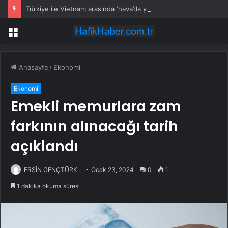
Türkiye ile Vietnam arasında ‘hava’da yeni dönem… Sefer kapasitesi artırıldı
Menü
Anasayfa
/
Ekonomi
Ekonomi
Emekli memurlara zam
farkının alınacağı tarih
açıklandı
ERSİN GENÇTÜRK
Ocak 23, 2024
0
1
1 dakika okuma süresi