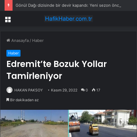
Gönül Dağı dizisinde bir devir kapandı: Yeni sezon öncesi beklenmedik veda kararı
Menü
Anasayfa
/
Haber
Haber
Edremit’te Bozuk Yollar
Tamirleniyor
HAKAN PAKSOY
Kasım 29, 2022
0
17
Bir dakikadan az