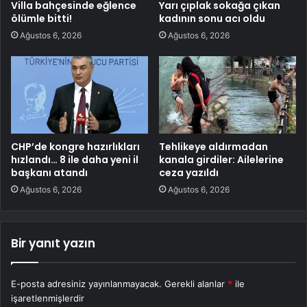
Villa bahçesinde eğlence
Yarı çıplak sokağa çıkan
ölümle bitti!
kadının sonu acı oldu
Ağustos 6, 2026
Ağustos 6, 2026
CHP’de kongre hazırlıkları
Tehlikeye aldırmadan
hızlandı… 8 ile daha yeni il
kanala girdiler: Ailelerine
başkanı atandı
ceza yazıldı
Ağustos 6, 2026
Ağustos 6, 2026
Bir yanıt yazın
E-posta adresiniz yayınlanmayacak.
Gerekli alanlar
*
ile
işaretlenmişlerdir