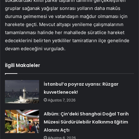
sokaklardaki kilitli parke taşların tamirini gerçekleştiren
gruplar sağanak yağışlar sonrası yolların daha makûs
duruma gelmemesi ve vatandaşın mağdur olmaması için
harekete geçti. Mevcut altyapı yenileme çalışmalarının
tamamlanması halinde her mahallede süratlice hareket
edeceklerini belirten yetkililer tamiratların ilçe genelinde
devam edeceğini vurguladı.
İlgili Makaleler
İstanbul’a poyraz uyarısı: Rüzgar
kuvvetlenecek!
Ağustos 7, 2026
Albüm: Çin’deki Shanghai Doğal Tarih
Müzesi Sürdürülebilir Kalkınma Eğitim
Alanını Açtı
Ağustos 6, 2026