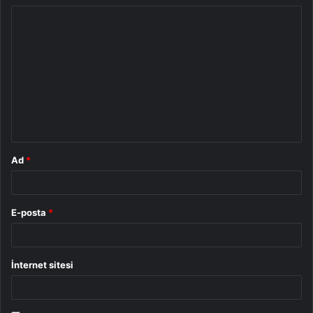
Y
o
r
u
m
*
Ad
*
E-posta
*
İnternet sitesi