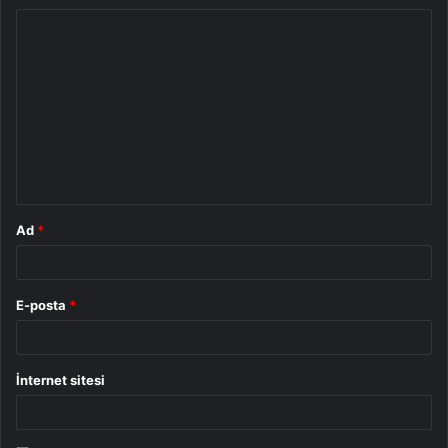
Y
o
r
u
m
*
Ad
*
E-posta
*
İnternet sitesi