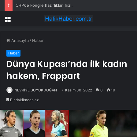
CHP’de kongre hazırlıkları hızlandı… 8 ile daha yeni il başkanı atandı
Menü
Anasayfa
/
Haber
Haber
Dünya Kupası’nda ilk kadın
hakem, Frappart
NEVRİYE BÜYÜKDOĞAN
Kasım 30, 2022
0
19
Bir dakikadan az