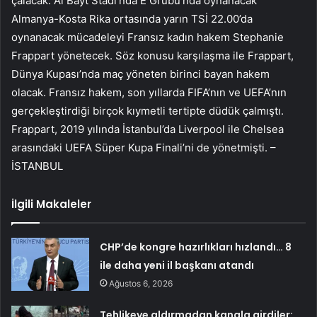
çalacak. Al Bayt Stadı’nda E Grubu’nda oynanacak
Almanya-Kosta Rika ortasında yarın TSİ 22.00’da
oynanacak mücadeleyi Fransız kadın hakem Stephanie
Frappart yönetecek. Söz konusu karşılaşma ile Frappart,
Dünya Kupası’nda maç yöneten birinci bayan hakem
olacak. Fransız hakem, son yıllarda FIFA’nın ve UEFA’nın
gerçekleştirdiği birçok kıymetli tertipte düdük çalmıştı.
Frappart, 2019 yılında İstanbul’da Liverpool ile Chelsea
arasındaki UEFA Süper Kupa Finali’ni de yönetmişti. –
İSTANBUL
İlgili Makaleler
CHP’de kongre hazırlıkları hızlandı… 8
ile daha yeni il başkanı atandı
Ağustos 6, 2026
Tehlikeye aldırmadan kanala girdiler: