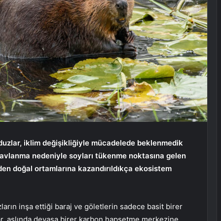
duzlar, iklim değişikliğiyle mücadelede beklenmedik
ca avlanma nedeniyle soyları tükenme noktasına gelen
den doğal ortamlarına kazandırıldıkça ekosistem
rın inşa ettiği baraj ve göletlerin sadece basit birer
ılar, aslında devasa birer karbon hapsetme merkezine