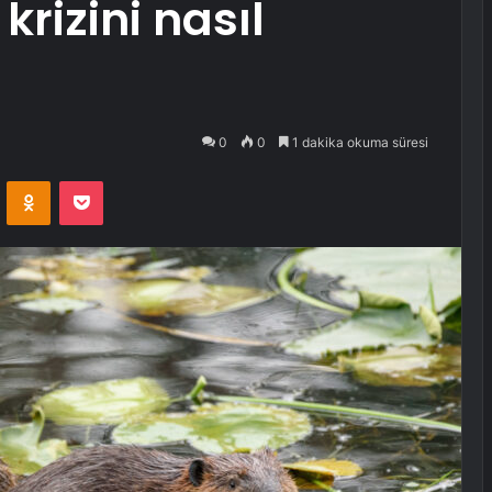
krizini nasıl
0
0
1 dakika okuma süresi
VKontakte
Odnoklassniki
Pocket