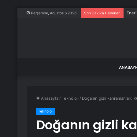
Enerj
Perşembe, Ağustos 6 2026
Son Dakika Haberleri
ANASAY
Anasayfa
/
Teknoloji
/
Doğanın gizli kahramanları: K
Teknoloji
Doğanın gizli k