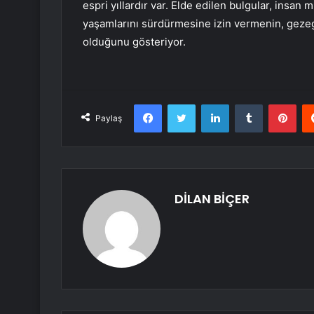
espri yıllardır var. Elde edilen bulgular, ins
yaşamlarını sürdürmesine izin vermenin, gezege
olduğunu gösteriyor.
Facebook
Twitter
LinkedIn
Tumblr
Pint
Paylaş
DİLAN BİÇER