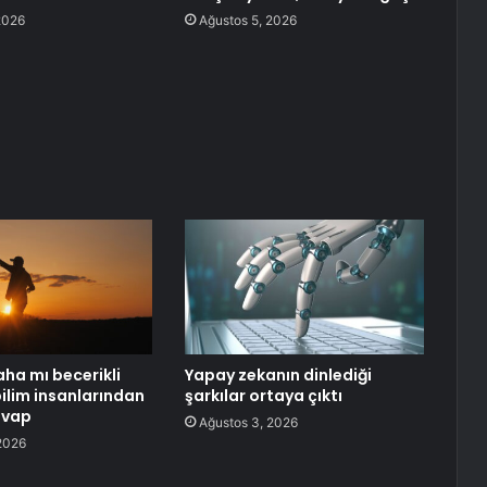
2026
Ağustos 5, 2026
aha mı becerikli
Yapay zekanın dinlediği
ilim insanlarından
şarkılar ortaya çıktı
evap
Ağustos 3, 2026
2026