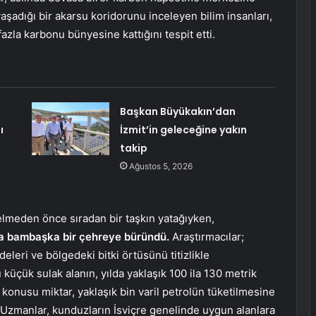
şadığı bir akarsu koridorunu inceleyen bilim insanları,
zla karbonu bünyesine kattığını tespit etti.
Başkan Büyükakın’dan
ı
İzmit’in geleceğine yakın
takip
Ağustos 5, 2026
gelmeden önce sıradan bir taşkın yatağıyken,
la bambaşka bir çehreye büründü.
Araştırmacılar;
eleri ve bölgedeki bitki örtüsünü titizlikle
u küçük sulak alanın, yılda yaklaşık 100 ila 130 metrik
 konusu miktar, yaklaşık bin varil petrolün tüketilmesine
 Uzmanlar, kunduzların İsviçre genelinde uygun alanlara