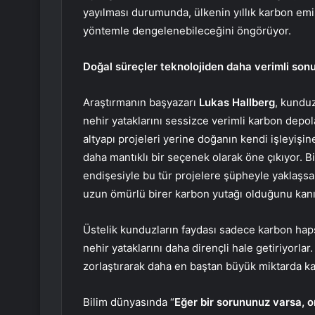
yayılması durumunda, ülkenin yıllık karbon e
yöntemle dengelenebileceğini öngörüyor.
Doğal süreçler teknolojiden daha verimli son
Araştırmanın başyazarı
Lukas Hallberg
, kunduz
nehir yataklarını sessizce verimli karbon depola
altyapı projeleri yerine doğanın kendi işleyiş
daha mantıklı bir seçenek olarak öne çıkıyor. B
endişesiyle bu tür projelere şüpheyle yaklaşsa
uzun ömürlü birer karbon yutağı olduğunu kanıt
Üstelik kunduzların faydası sadece karbon hapset
nehir yataklarını daha dirençli hale getiriyorla
zorlaştırarak daha en baştan büyük miktarda k
Bilim dünyasında “
Eğer bir sorununuz varsa, o