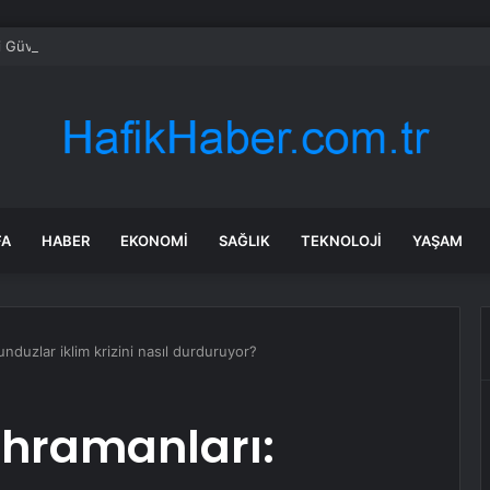
i Güvenliği için İşbirliği Vurgusu
FA
HABER
EKONOMI
SAĞLIK
TEKNOLOJI
YAŞAM
unduzlar iklim krizini nasıl durduruyor?
ahramanları: