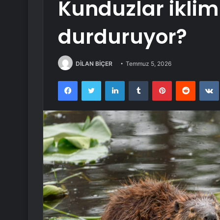
Kunduzlar iklim 
durduruyor?
DİLAN BİÇER
Temmuz 5, 2026
Facebook
Twitter
LinkedIn
Tumblr
Pinterest
Reddit