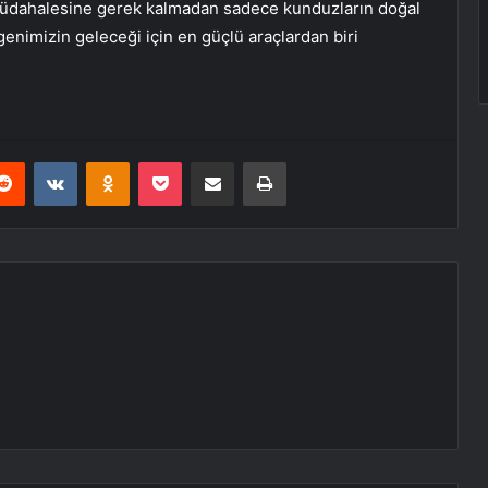
an müdahalesine gerek kalmadan sadece kunduzların doğal
nimizin geleceği için en güçlü araçlardan biri
erest
Reddit
VKontakte
Odnoklassniki
Pocket
E-Posta ile paylaş
Yazdır