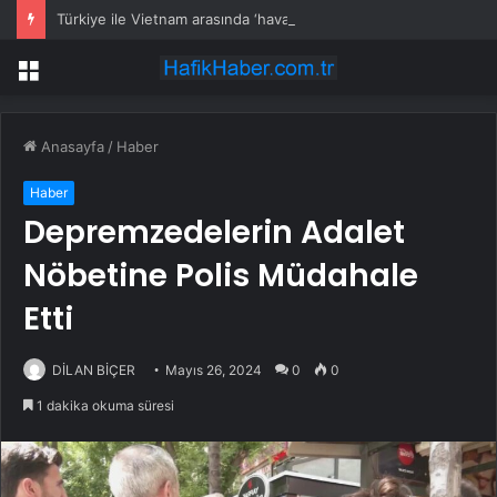
Türkiye ile Vietnam arasında ‘hava’da yeni dönem… Sefer kapasitesi artırıldı
Menü
Anasayfa
/
Haber
Haber
Depremzedelerin Adalet
Nöbetine Polis Müdahale
Etti
DİLAN BİÇER
Mayıs 26, 2024
0
0
1 dakika okuma süresi