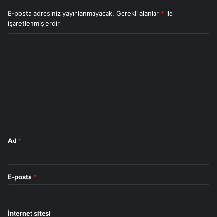
E-posta adresiniz yayınlanmayacak.
Gerekli alanlar
*
ile
işaretlenmişlerdir
Y
o
r
u
m
*
Ad
*
E-posta
*
İnternet sitesi